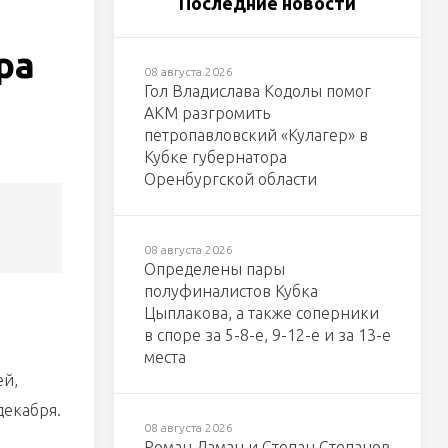
Последние новости
ра
08 августа 2026
Гол Владислава Кодолы помог
АКМ разгромить
петропавловский «Кулагер» в
Кубке губернатора
Оренбургской области
08 августа 2026
Определены пары
полуфиналистов Кубка
Цыплакова, а также соперники
в споре за 5-8-е, 9-12-е и за 13-е
места
ей,
декабря.
08 августа 2026
Роман Ламан и Степан Степанов