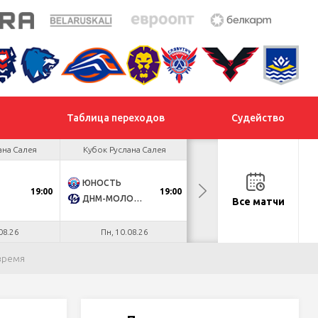
Таблица переходов
Судейство
ана Салея
Кубок Руслана Салея
Кубок Руслана Салея
ЮНОСТЬ
МОГИЛЕВ
19:00
19:00
18:30
ДНМ-МОЛОДЕЧНО
МЕТАЛЛУРГ
Все матчи
08.26
Пн, 10.08.26
Вт, 11.08.26
 время