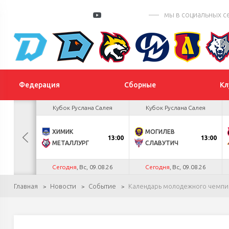
мы в социальных с
Федерация
Сборные
Кл
 Цыплакова
Кубок Руслана Салея
Кубок Руслана Салея
2
ХИМИК
МОГИЛЕВ
БУЛ
13:00
13:00
К
1
МЕТАЛЛУРГ
СЛАВУТИЧ
.26
Сегодня
, Вс, 09.08.26
Сегодня
, Вс, 09.08.26
Главная
Новости
Событие
Календарь молодежного чемпио