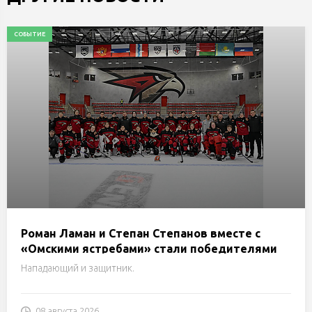
СОБЫТИЕ
Роман Ламан и Степан Степанов вместе с
«Омскими ястребами» стали победителями
предсезонного турнира G-Energy
Нападающий и защитник.
08 августа 2026