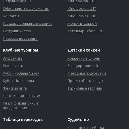
Ледовые арены
Юниорская U18
Официальные документы
Юношеская U17
Контакты
Юношеская U16
Государственная символика
Женский хоккей
Сотрудничество
Календарь сборных
Правила поведения
Клубные турниры
Детский хоккей
Экстралига
Хоккейные школы
Высшая лига
База упражнений
Кубок Руслана Салея
Методика подготовки
Кубок Цыплакова
Проект «Пять звезд»
Женская лига
Турнирные таблицы
Церемония закрытия
Квалификационные
предложения
Таблица переходов
Судейство
Как стать хоккейным