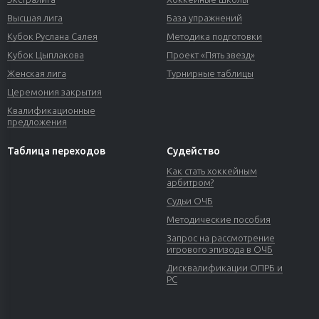
Высшая лига
База упражнений
Кубок Руслана Салея
Методика подготовки
Кубок Цыплакова
Проект «Пять звезд»
Женская лига
Турнирные таблицы
Церемония закрытия
Квалификационные
предложения
Таблица переходов
Судейство
Как стать хоккейным
арбитром?
Судьи ОЧБ
Методические пособия
Запрос на рассмотрение
игрового эпизода в ОЧБ
Дисквалификации ОПРБ и
РС