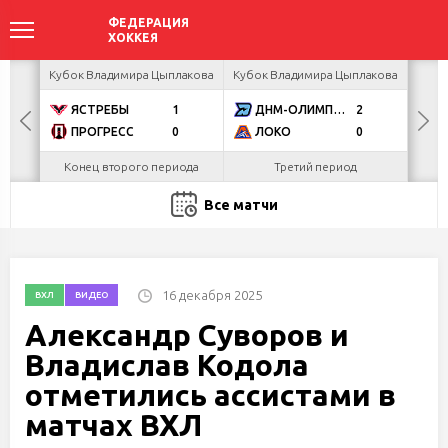
ир
Кубок Владимира Цыплакова
Кубок Владимира Цыплакова
Кубо
ЯСТРЕБЫ
1
ДНМ-ОЛИМПИК
2
U
ПРОГРЕСС
0
ЛОКО
0
Р
Конец второго периода
Третий период
Все матчи
16 декабря 2025
ВХЛ
ВИДЕО
Александр Суворов и
Владислав Кодола
отметились ассистами в
матчах ВХЛ