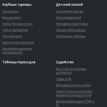
Клубные турниры
Детский хоккей
Экстралига
Хоккейные школы
Высшая лига
База упражнений
Кубок Руслана Салея
Методика подготовки
Кубок Цыплакова
Проект «Пять звезд»
Женская лига
Турнирные таблицы
Церемония закрытия
Квалификационные
предложения
Таблица переходов
Судейство
Как стать хоккейным
арбитром?
Судьи ОЧБ
Методические пособия
Запрос на рассмотрение
игрового эпизода в ОЧБ
Дисквалификации ОПРБ и
РС