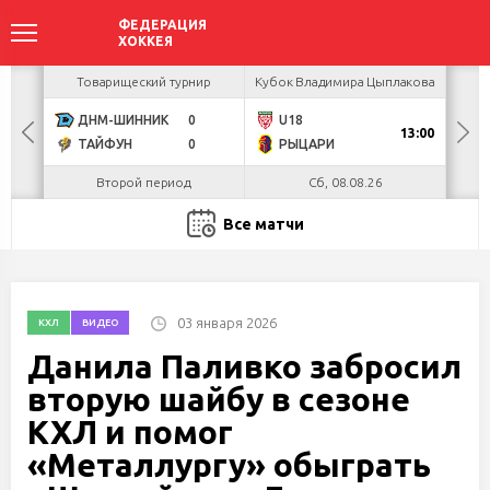
акова
Товарищеский турнир
Кубок Владимира Цыплакова
Кубо
ДНМ-ШИННИК
0
U18
13:00
ТАЙФУН
0
РЫЦАРИ
Л
Второй период
Сб, 08.08.26
Все матчи
03 января 2026
КХЛ
ВИДЕО
Данила Паливко забросил
вторую шайбу в сезоне
КХЛ и помог
«Металлургу» обыграть