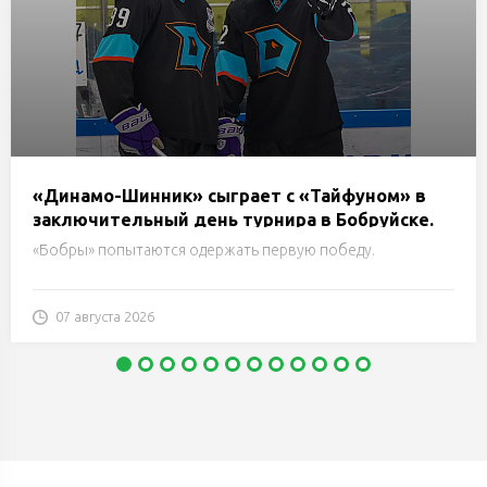
«Динамо-Шинник» сыграет с «Тайфуном» в
заключительный день турнира в Бобруйске.
Трансляция
«Бобры» попытаются одержать первую победу.
07 августа 2026