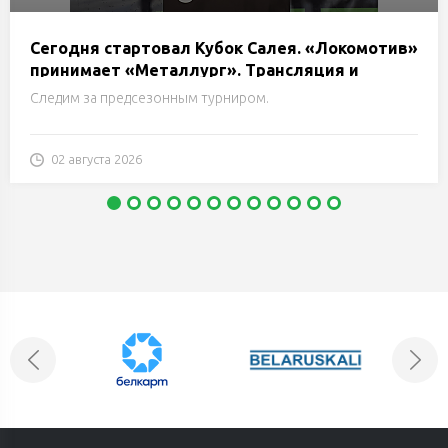
Сегодня стартовал Кубок Салея. «Локомотив»
принимает «Металлург». Трансляция и
онлайн
Следим за предсезонным турниром.
02 августа 2026