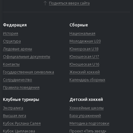
Подняться вверх сайта
Федерация
Сборные
История
Национальная
Структура
Молодежная U20
Ледовые арены
Юниорская U18
Официальные документы
Юношеская U17
Контакты
Юношеская U16
Государственная символика
Женский хоккей
Сотрудничество
Календарь сборных
Правила поведения
Клубные турниры
Детский хоккей
Экстралига
Хоккейные школы
Высшая лига
База упражнений
Кубок Руслана Салея
Методика подготовки
Кубок Цыплакова
Проект «Пять звезд»