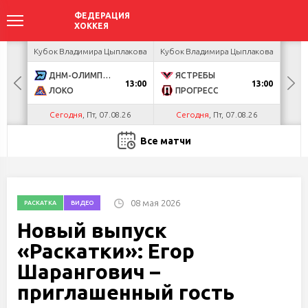
акова
Кубок Владимира Цыплакова
Кубок Владимира Цыплакова
Кубо
ДНМ-ОЛИМПИК
ЯСТРЕБЫ
U
13:00
13:00
ЛОКО
ПРОГРЕСС
Р
Сегодня
, Пт, 07.08.26
Сегодня
, Пт, 07.08.26
С
Все матчи
08 мая 2026
РАСКАТКА
ВИДЕО
Новый выпуск
«Раскатки»: Егор
Шарангович –
приглашенный гость