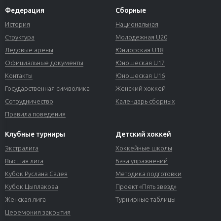
Федерация
Сборные
История
Национальная
Структура
Молодежная U20
Ледовые арены
Юниорская U18
Официальные документы
Юношеская U17
Контакты
Юношеская U16
Государственная символика
Женский хоккей
Сотрудничество
Календарь сборных
Правила поведения
Клубные турниры
Детский хоккей
Экстралига
Хоккейные школы
Высшая лига
База упражнений
Кубок Руслана Салея
Методика подготовки
Кубок Цыплакова
Проект «Пять звезд»
Женская лига
Турнирные таблицы
Церемония закрытия