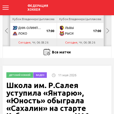
ея
Кубок Владимира Цыплакова
Кубок Владимира Цыплакова
Т
ДНМ-ОЛИМПИК
ЛЬВЫ
Д
17:00
17:00
ЛОКО
РЫСИ
Сегодня
, Чт, 06.08.26
Сегодня
, Чт, 06.08.26
С
Все матчи
11 мая 2026
ДЕТСКИЙ ХОККЕЙ
ВИДЕО
Школа им. Р.Салея
уступила «Янтарю»,
«Юность» обыграла
«Сахалин» на старте