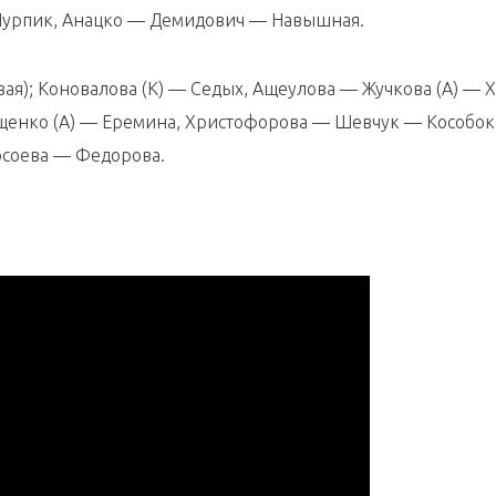
Шурпик, Анацко — Демидович — Навышная.
ая); Коновалова (К) — Седых, Ащеулова — Жучкова (А) — 
енко (А) — Еремина, Христофорова — Шевчук — Кособок
осоева — Федорова.