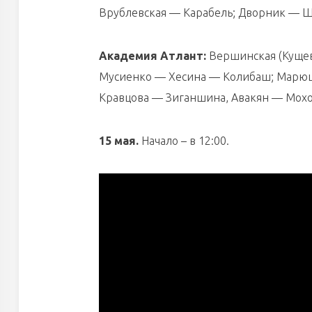
Врублевская — Карабель; Дворник — 
Академия Атлант:
Вершинская (Кущев
Мусиенко — Хесина — Колибаш; Марющ
Кравцова — Зиганшина, Авакян — Мох
15 мая.
Начало – в 12:00.