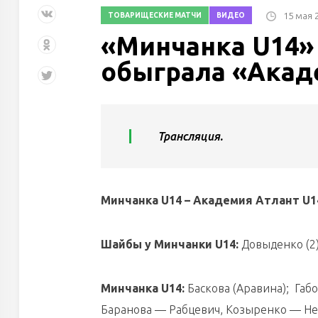
15 мая 
ТОВАРИЩЕСКИЕ МАТЧИ
ВИДЕО
«Минчанка U14»
обыграла «Акад
Трансляция.
Минчанка U14 – Академия Атлант U14
Шайбы
у
Минчанки U14:
Довыденко (2)
Минчанка U14:
Баскова (Аравина); Габ
Баранова — Рабцевич, Козыренко — Не