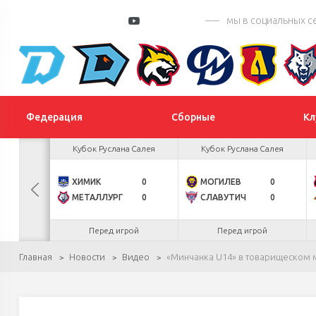
мы в социальных с
Федерация
Сборные
Кл
 Цыплакова
Кубок Руслана Салея
Кубок Руслана Салея
2
ХИМИК
0
МОГИЛЕВ
0
БУЛ
К
1
МЕТАЛЛУРГ
0
СЛАВУТИЧ
0
.26
Перед игрой
Перед игрой
Главная
Новости
Видео
«Минчанка U14» в товарищеском 