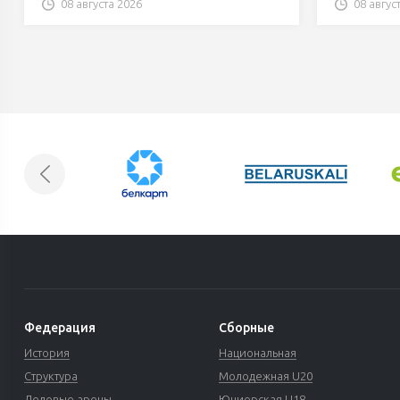
08 августа 2026
08 авгус
Федерация
Сборные
История
Национальная
Структура
Молодежная U20
Ледовые арены
Юниорская U18