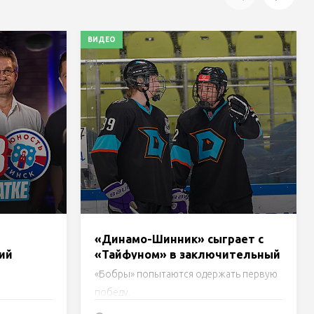
ВИДЕО
«Динамо-Шинник» сыграет с
ий
«Тайфуном» в заключительный
нск»,
день турнира в Бобруйске.
«Бобры» попытаются одержать первую
Трансляция
победу.