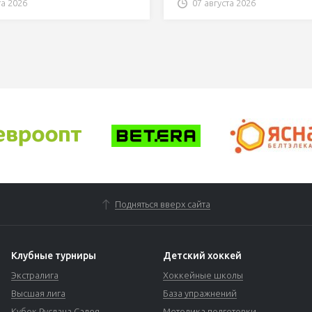
та 2026
07 августа 2026
Подняться вверх сайта
Клубные турниры
Детский хоккей
Экстралига
Хоккейные школы
Высшая лига
База упражнений
Кубок Руслана Салея
Методика подготовки