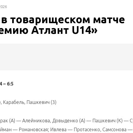
2026
 в товарищеском матче
емию Атлант U14»
 – 6:5
, Карабель, Пашкевич (3)
орак (А) — Алейникова, Довыденко (А) — Пашкевич (К) — 
йман — Романовская; Ивлева — Протасенко, Самсонова —