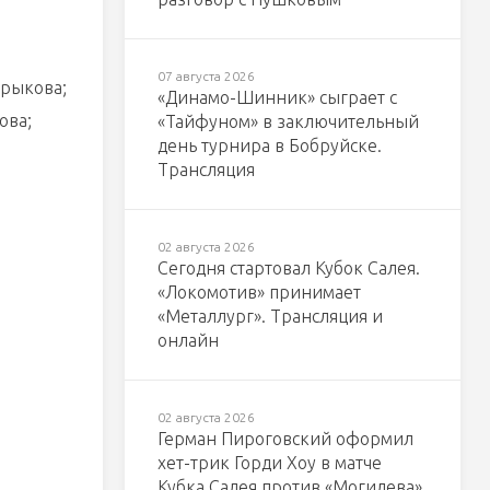
07 августа 2026
Хрыкова;
«Динамо-Шинник» сыграет с
ова;
«Тайфуном» в заключительный
день турнира в Бобруйске.
Трансляция
02 августа 2026
Сегодня стартовал Кубок Салея.
«Локомотив» принимает
«Металлург». Трансляция и
онлайн
02 августа 2026
Герман Пироговский оформил
хет-трик Горди Хоу в матче
Кубка Салея против «Могилева»