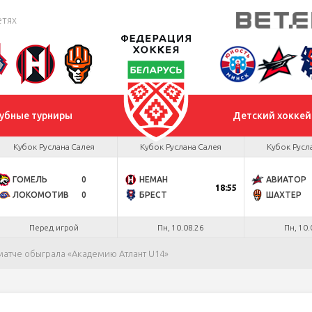
етях
убные турниры
Детский хоккей
Кубок Руслана Салея
Кубок Руслана Салея
Кубок Русл
ГОМЕЛЬ
0
НЕМАН
АВИАТОР
18:55
ЛОКОМОТИВ
0
БРЕСТ
ШАХТЕР
Перед игрой
Пн, 10.08.26
Пн, 10.
матче обыграла «Академию Атлант U14»