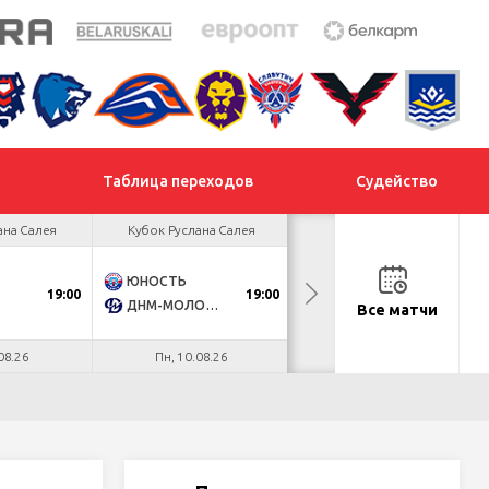
Таблица переходов
Судейство
ана Салея
Кубок Руслана Салея
Кубок Руслана Салея
ЮНОСТЬ
МОГИЛЕВ
19:00
19:00
18:30
ДНМ-МОЛОДЕЧНО
МЕТАЛЛУРГ
Все матчи
08.26
Пн, 10.08.26
Вт, 11.08.26