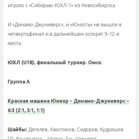
играло с «Сибирью-ЮХЛ-1» из Новосибирска.
И «Динамо-Джуниверс», и «Юность» не вышли в
четвертьфинал и в дальнейшем оспорят 9-12-е
места.
ЮХЛ (
U
18), финальный турнир. Омск.
Группа А
Красная машина Юниор – Динамо-Джуниверс –
6:3 (2:1, 3:1, 1:1)
Шайбы:
Дягелев, Хвостиков, Сидоров, Кудряшов
(2), Кондратюк – Щупак, Гук, Шишпор