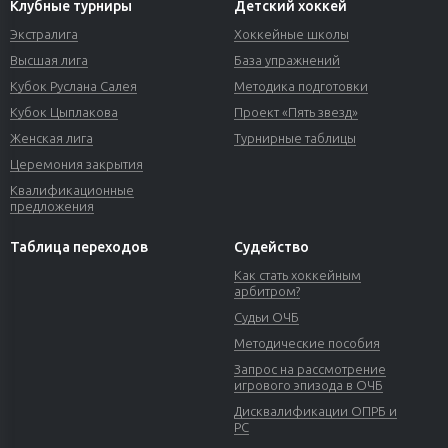
Клубные турниры
Детский хоккей
Экстралига
Хоккейные школы
Высшая лига
База упражнений
Кубок Руслана Салея
Методика подготовки
Кубок Цыплакова
Проект «Пять звезд»
Женская лига
Турнирные таблицы
Церемония закрытия
Квалификационные
предложения
Таблица переходов
Судейство
Как стать хоккейным
арбитром?
Судьи ОЧБ
Методические пособия
Запрос на рассмотрение
игрового эпизода в ОЧБ
Дисквалификации ОПРБ и
РС