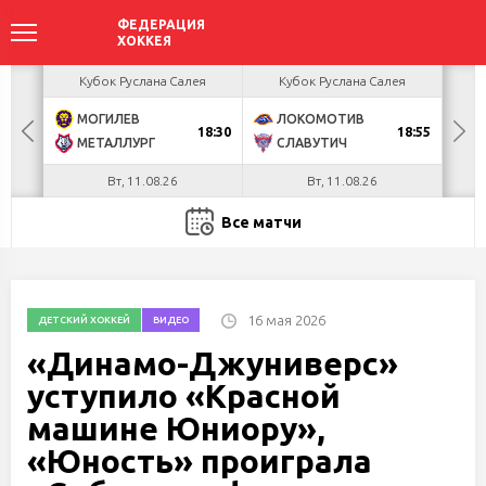
ея
Кубок Руслана Салея
Кубок Руслана Салея
К
МОГИЛЕВ
ЛОКОМОТИВ
В
ОТ
18:30
18:55
МЕТАЛЛУРГ
СЛАВУТИЧ
Х
Вт, 11.08.26
Вт, 11.08.26
Все матчи
16 мая 2026
ДЕТСКИЙ ХОККЕЙ
ВИДЕО
«Динамо-Джуниверс»
уступило «Красной
машине Юниору»,
«Юность» проиграла