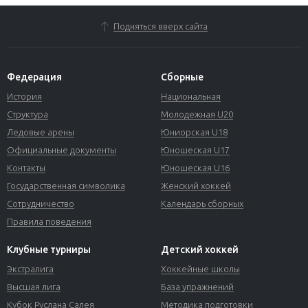
Подняться вверх сайта
Федерация
Сборные
История
Национальная
Структура
Молодежная U20
Ледовые арены
Юниорская U18
Официальные документы
Юношеская U17
Контакты
Юношеская U16
Государственная символика
Женский хоккей
Сотрудничество
Календарь сборных
Правила поведения
Клубные турниры
Детский хоккей
Экстралига
Хоккейные школы
Высшая лига
База упражнений
Кубок Руслана Салея
Методика подготовки