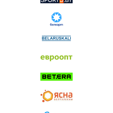
БРЕСТ
17:55
ШАХТЕР
Ср, 12.08.26
Кубок Руслана Салея
АВИАТОР
19:00
ЮНОСТЬ
Ср, 12.08.26
Кубок Руслана Салея
ЛИДА
20:10
ДНМ-МОЛОДЕЧНО
Ср, 12.08.26
Кубок Владимира Цыплакова
U17
00:00
РЫСИ