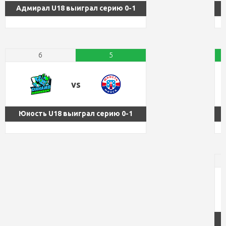
Вс, 09.08.26
Адмирал U18 выиграл серию 0-1
Кубок Руслана Салея
ХК Дизель-ЛГУОР U18 (4) vs
Адмирал U18 (6)
МОГИЛЕВ
3
17.05.2026 07:15
СЛАВУТИЧ
4
ДХЦ "Авангард", Омск
6
5
Вс, 09.08.26
Кубок Руслана Салея
vs
НЕМАН
18:55
БРЕСТ
Юность U18 выиграл серию 0-1
Сегодня
, Пн, 10.08.26
Динамо-Джуниверс U18 (1) vs
Юность U18 (2)
Кубок Руслана Салея
17.05.2026 09:15
ХК "Авангард"
ЮНОСТЬ
19:00
ДНМ-МОЛОДЕЧНО
Сегодня
, Пн, 10.08.26
Кубок Руслана Салея
АВИАТОР
19:00