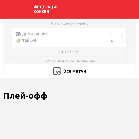
Товарищеский турнир
ДНМ-ШИННИК
0
ТАЙФУН
4
Пт, 07.08.26
Кубок Владимира Цыплакова
Все матчи
ЯСТРЕБЫ
1
ПРОГРЕСС
3
Сб, 08.08.26
Плей-офф
Кубок Владимира Цыплакова
Сезон:
ДНМ-ОЛИМПИК
2
ЛОКО
0
Соревнование:
Сб, 08.08.26
Кубок Владимира Цыплакова