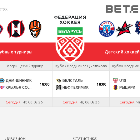
етях
убные турниры
Детский хоккей
Товарищеский турнир
Кубок Владимира Цыплакова
Кубок Владими
ДНМ-ШИННИК
БЕЛСТАЛЬ
U18
18:00
18:00
КРЫЛЬЯ СОВЕТОВ
НЕФТЕХИМИК
РЫЦАРИ
Сегодня
, Чт, 06.08.26
Сегодня
, Чт, 06.08.26
Сегодня
, Ч
Дивизион:
Статистика: