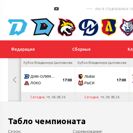
мы в социальных с
Федерация
Сборные
Кл
а Салея
Кубок Владимира Цыплакова
Кубок Владимира Цыплакова
4
ДНМ-ОЛИМПИК
ЛЬВЫ
17:00
17:00
0
ЛОКО
РЫСИ
.26
Сегодня
, Чт, 06.08.26
Сегодня
, Чт, 06.08.26
Табло чемпионата
Сезон:
Соревнование: