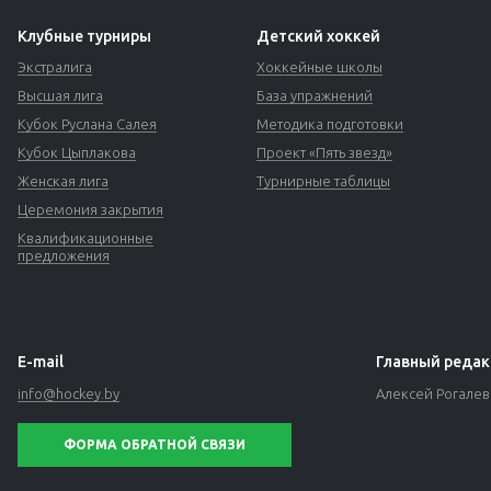
Клубные турниры
Детский хоккей
Экстралига
Хоккейные школы
Высшая лига
База упражнений
Кубок Руслана Салея
Методика подготовки
Кубок Цыплакова
Проект «Пять звезд»
Женская лига
Турнирные таблицы
Церемония закрытия
Квалификационные
предложения
E-mail
Главный редак
info@hockey.by
Алексей Рогале
ФОРМА ОБРАТНОЙ СВЯЗИ