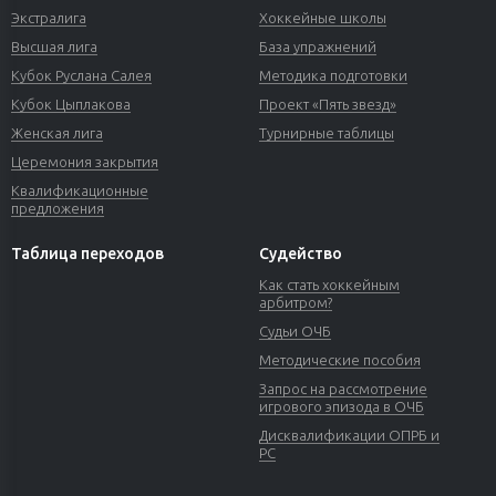
Экстралига
Хоккейные школы
Высшая лига
База упражнений
Кубок Руслана Салея
Методика подготовки
Кубок Цыплакова
Проект «Пять звезд»
Женская лига
Турнирные таблицы
Церемония закрытия
Квалификационные
предложения
Таблица переходов
Судейство
Как стать хоккейным
арбитром?
Судьи ОЧБ
Методические пособия
Запрос на рассмотрение
игрового эпизода в ОЧБ
Дисквалификации ОПРБ и
РС