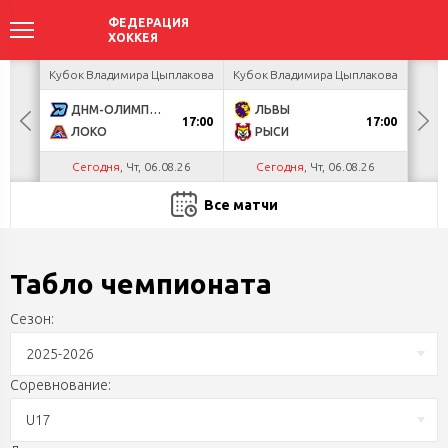
ея
Кубок Владимира Цыплакова
Кубок Владимира Цыплакова
Т
ДНМ-ОЛИМПИК
ЛЬВЫ
Д
17:00
17:00
ЛОКО
РЫСИ
Сегодня
, Чт, 06.08.26
Сегодня
, Чт, 06.08.26
С
Все матчи
Табло чемпионата
Сезон:
2025-2026
Соревнование:
U17