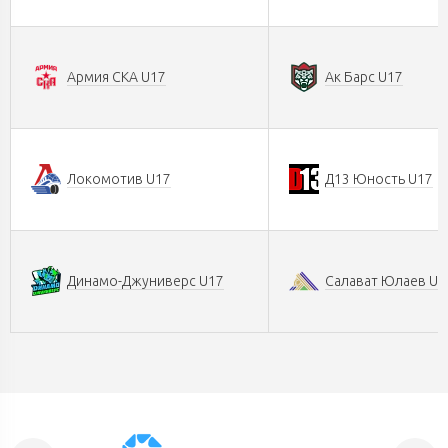
Армия СКА U17
Ак Барс U17
Локомотив U17
Д13 Юность U17
Динамо-Джуниверс U17
Салават Юлаев U1