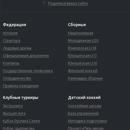
Подняться вверх сайта
Федерация
Сборные
История
Национальная
Структура
Молодежная U20
Ледовые арены
Юниорская U18
Официальные документы
Юношеская U17
Контакты
Юношеская U16
Государственная символика
Женский хоккей
Сотрудничество
Календарь сборных
Правила поведения
Клубные турниры
Детский хоккей
Экстралига
Хоккейные школы
Высшая лига
База упражнений
Кубок Руслана Салея
Методика подготовки
Кубок Цыплакова
Проект «Пять звезд»