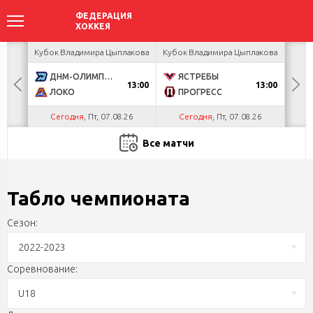
акова
Кубок Владимира Цыплакова
Кубок Владимира Цыплакова
Кубо
ДНМ-ОЛИМПИК
ЯСТРЕБЫ
U
13:00
13:00
ЛОКО
ПРОГРЕСС
Р
Сегодня
, Пт, 07.08.26
Сегодня
, Пт, 07.08.26
С
Все матчи
Табло чемпионата
Сезон:
2022-2023
Соревнование:
U18