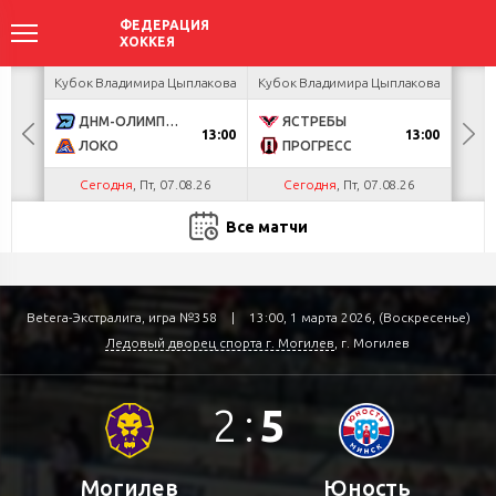
акова
Кубок Владимира Цыплакова
Кубок Владимира Цыплакова
Кубо
ДНМ-ОЛИМПИК
ЯСТРЕБЫ
U
13:00
13:00
ЛОКО
ПРОГРЕСС
Р
Сегодня
, Пт, 07.08.26
Сегодня
, Пт, 07.08.26
С
Все матчи
Betera-Экстралига, игра №358
|
13:00, 1 марта 2026, (Воскресенье)
Ледовый дворец спорта г. Могилев
, г. Могилев
2
:
5
Могилев
Юность