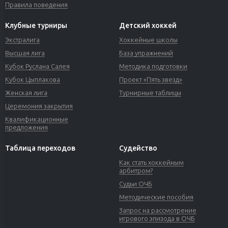
Правила поведения
Клубные турниры
Детский хоккей
Экстралига
Хоккейные школы
Высшая лига
База упражнений
Кубок Руслана Салея
Методика подготовки
Кубок Цыплакова
Проект «Пять звезд»
Женская лига
Турнирные таблицы
Церемония закрытия
Квалификационные
предложения
Таблица переходов
Судейство
Как стать хоккейным
арбитром?
Судьи ОЧБ
Методические пособия
Запрос на рассмотрение
игрового эпизода в ОЧБ