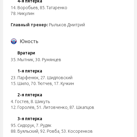
4-я пятерка
14. Воробьев
,
85. Татаренко
78. Никулин
Главный тренер:
Рыльков Дмитрий
Юность
Вратари
35. Мытник
,
30. Румянцев
1-я пятерка
23. Парфенюк
,
27. Шидловский
15. Шило
,
70. Тютчев
,
17. Кучкин
2-я пятерка
4. Гостев
,
8. Шикуть
12. Горолёв
,
51. Литовченко
,
87. Шкапцов
3-я пятерка
95. Сидорук
,
7. Рудяк
88. Буяльский
,
92. Ровба
,
53. Косоренков