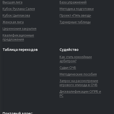
Высшая лига
База упражнений
Кубок Руслана Салея
Методика подготовки
Кубок Цыплакова
Проект «Пять звезд»
Женская лига
Турнирные таблицы
Церемония закрытия
Квалификационные
предложения
Таблица переходов
Судейство
Как стать хоккейным
арбитром?
Судьи ОЧБ
Методические пособия
Запрос на рассмотрение
игрового эпизода в ОЧБ
Дисквалификации ОПРБ и
РС
Почтовый адрес: