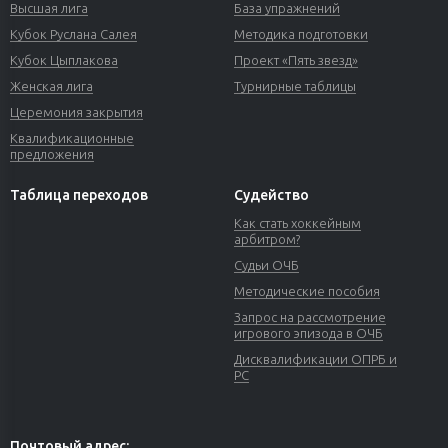
Высшая лига
База упражнений
Кубок Руслана Салея
Методика подготовки
Кубок Цыплакова
Проект «Пять звезд»
Женская лига
Турнирные таблицы
Церемония закрытия
Квалификационные
предложения
Таблица переходов
Судейство
Как стать хоккейным
арбитром?
Судьи ОЧБ
Методические пособия
Запрос на рассмотрение
игрового эпизода в ОЧБ
Дисквалификации ОПРБ и
РС
Почтовый адрес: