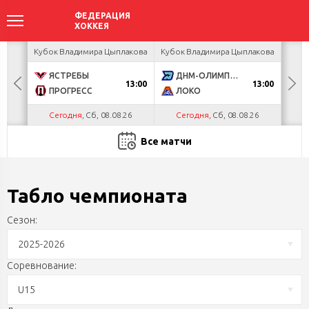
ир
Кубок Владимира Цыплакова
Кубок Владимира Цыплакова
Кубо
ЯСТРЕБЫ
ДНМ-ОЛИМПИК
U
13:00
13:00
ПРОГРЕСС
ЛОКО
Р
Сегодня
, Сб, 08.08.26
Сегодня
, Сб, 08.08.26
С
Все матчи
Табло чемпионата
Сезон:
2025-2026
Соревнование:
U15