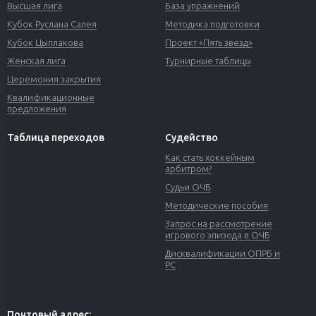
Высшая лига
База упражнений
Кубок Руслана Салея
Методика подготовки
Кубок Цыплакова
Проект «Пять звезд»
Женская лига
Турнирные таблицы
Церемония закрытия
Квалификационные
предложения
Таблица переходов
Судейство
Как стать хоккейным
арбитром?
Судьи ОЧБ
Методические пособия
Запрос на рассмотрение
игрового эпизода в ОЧБ
Дисквалификации ОПРБ и
РС
Почтовый адрес: