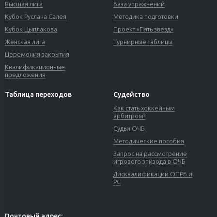
Высшая лига
База упражнений
Кубок Руслана Салея
Методика подготовки
Кубок Цыплакова
Проект «Пять звезд»
Женская лига
Турнирные таблицы
Церемония закрытия
Квалификационные
предложения
Таблица переходов
Судейство
Как стать хоккейным
арбитром?
Судьи ОЧБ
Методические пособия
Запрос на рассмотрение
игрового эпизода в ОЧБ
Дисквалификации ОПРБ и
РС
Почтовый адрес: