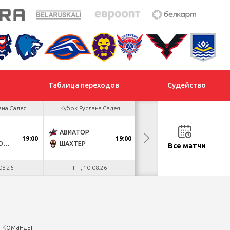
Таблица переходов
Судейство
ана Салея
Кубок Руслана Салея
Кубок Руслана Салея
АВИАТОР
МОГИЛЕВ
19:00
19:00
18:30
ДНМ-МОЛОДЕЧНО
ШАХТЕР
МЕТАЛЛУРГ
Все матчи
08.26
Пн, 10.08.26
Вт, 11.08.26
Команды: