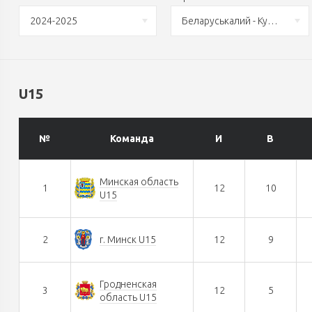
2024-2025
Беларуськалий - Кубок Федерации
U15
№
Команда
И
В
Минская область
1
12
10
U15
2
г. Минск U15
12
9
Гродненская
3
12
5
область U15