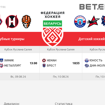
етях
убные турниры
Детский хоккей
Кубок Руслана Салея
Кубок Руслана Салея
Кубок Русл
ХИМИК
НЕМАН
ЮНОСТЬ
13:00
18:55
МЕТАЛЛУРГ
БРЕСТ
Вс, 09.08.26
Пн, 10.08.26
Пн, 10.
Дивизион:
Статистика: