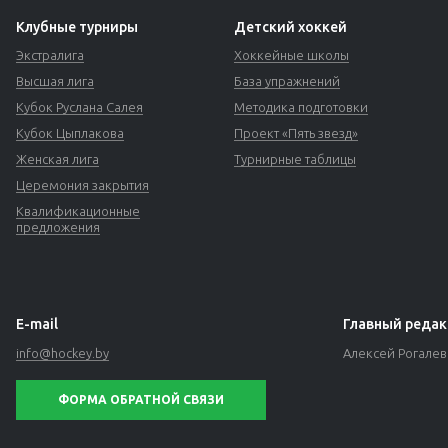
Клубные турниры
Детский хоккей
Экстралига
Хоккейные школы
Высшая лига
База упражнений
Кубок Руслана Салея
Методика подготовки
Кубок Цыплакова
Проект «Пять звезд»
Женская лига
Турнирные таблицы
Церемония закрытия
Квалификационные
предложения
E-mail
Главный редак
info@hockey.by
Алексей Рогале
ФОРМА ОБРАТНОЙ СВЯЗИ