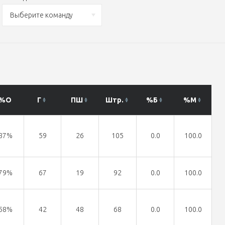
Выберите команду
%О
Г
ПШ
Штр.
%Б
%М
87%
59
26
105
0.0
100.0
79%
67
19
92
0.0
100.0
58%
42
48
68
0.0
100.0