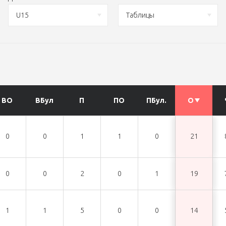
U15
Таблицы
ВО
ВБул
П
ПО
ПБул.
О
0
0
1
1
0
21
0
0
2
0
1
19
1
1
5
0
0
14