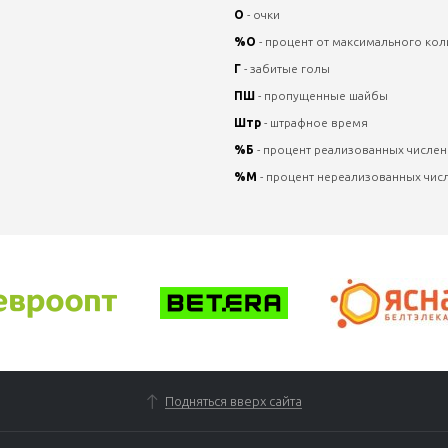
О
- очки
%О
- процент от максимального кол
Г
- забитые голы
ПШ
- пропущенные шайбы
Штр
- штрафное время
%Б
- процент реализованных числе
%М
- процент нереализованных чи
Подняться вверх сайта