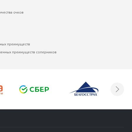
ичества очков
нных преимуществ
сленных преимуществ соперников