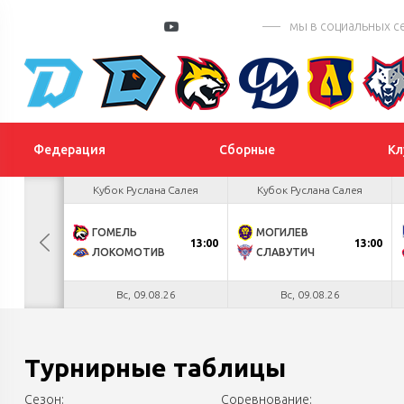
мы в социальных с
Федерация
Сборные
Кл
 Цыплакова
Кубок Руслана Салея
Кубок Руслана Салея
2
ГОМЕЛЬ
МОГИЛЕВ
БУЛ
13:00
13:00
К
1
ЛОКОМОТИВ
СЛАВУТИЧ
.26
Вс, 09.08.26
Вс, 09.08.26
Турнирные таблицы
Сезон:
Соревнование: