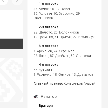
1-я пятерка
43. Бочок
,
16. Синковец
86. Головач
,
10. Баборико
,
29.
Овсянников
2-я пятерка
28. Шелюто
,
25. Болонников
19. Громыко
,
71. Примак
,
27. Вахильчук
3-я пятерка
7. Архипцев
,
24. Серенков
26. Янкин
,
87. Дрейман
,
32. Станкевич
4-я пятерка
55. Кузьмин
9. Радченко
,
18. Онянов
,
13. Дремаков
Главный тренер:
Колесников Андрей
Авиатор
Вратари