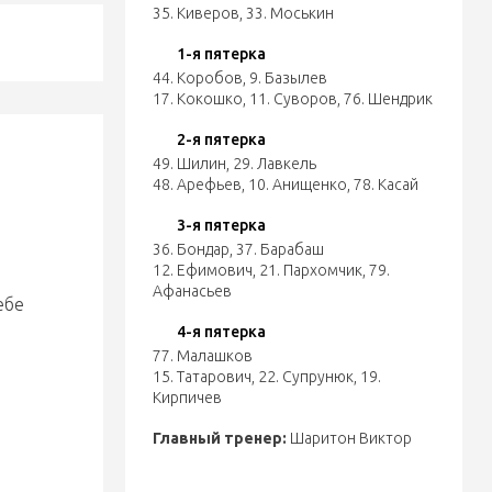
35. Киверов
,
33. Моськин
1-я пятерка
44. Коробов
,
9. Базылев
17. Кокошко
,
11. Суворов
,
76. Шендрик
2-я пятерка
49. Шилин
,
29. Лавкель
48. Арефьев
,
10. Анищенко
,
78. Касай
3-я пятерка
36. Бондар
,
37. Барабаш
12. Ефимович
,
21. Пархомчик
,
79.
м
Афанасьев
ебе
4-я пятерка
77. Малашков
15. Татарович
,
22. Супрунюк
,
19.
Кирпичев
Главный тренер:
Шаритон Виктор