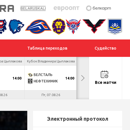
Таблица переходов
Судейство
ра Цыплакова
Кубок Владимира Цыплакова
Товарищеский турнир
БЕЛСТАЛЬ
ДНМ-ШИННИК
14:00
14:00
18:00
НЕФТЕХИМИК
ТАЙФУН
Все матчи
08.26
Пт, 07.08.26
Пт, 07.08.26
Электронный протокол