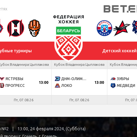
етях
убные турниры
Детский хоккей
Кубок Владимира Цыплакова
Кубок Владимира Цыплакова
Кубок Владими
ЯСТРЕБЫ
ДНМ-ОЛИМПИК
ЗУБРЫ
13:00
13:00
ПРОГРЕСС
ЛОКО
МЕДВЕДИ
Пт, 07.08.26
Пт, 07.08.26
Пт, 07.
ра №2
|
13:00, 24 февраля 2024, (Суббота)
й дворец г. Гомель
, г. Гомель