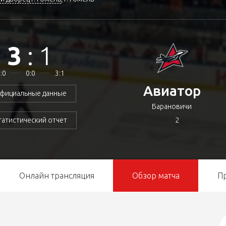
3
:
1
:0
0:0
3:1
Авиатор
фициальные данные
Барановичи
2
татистический отчет
Онлайн трансляция
Обзор матча
П