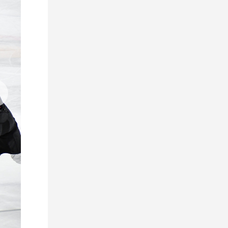
5 августа 2026
«Неман» – «Авиатор»:
продолжаем колесить по
гродненской области
5 августа 2026
Поздравляем Александра
Головача с Днем рождения!
5 августа 2026
Денис Александрович, с Днем
Рождения!
5 августа 2026
Даниил Рогач, с Днем