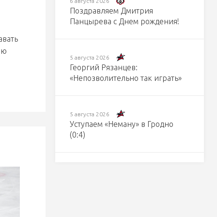
6 августа 2026
Поздравляем Дмитрия
Панцырева с Днем рождения!
авать
ую
5 августа 2026
Георгий Рязанцев:
«Непозволительно так играть»
5 августа 2026
Уступаем «Неману» в Гродно
(0:4)
5 августа 2026
Владимир Копать и Нассер
Субхи - в прямом эфире на
Правда Радио завтра в 15:00