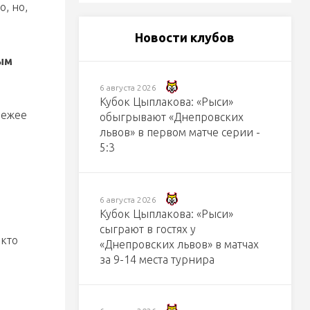
о, но,
Новости клубов
ым
6 августа 2026
Кубок Цыплакова: «Рыси»
вежее
обыгрывают «Днепровских
львов» в первом матче серии -
5:3
6 августа 2026
Кубок Цыплакова: «Рыси»
сыграют в гостях у
 кто
«Днепровских львов» в матчах
за 9-14 места турнира