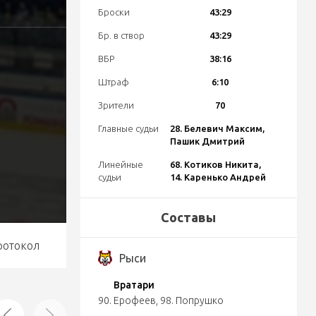
Броски
43:29
Бр. в створ
43:29
ВБР
38:16
Штраф
6:10
Зрители
70
Главные судьи
28. Белевич Максим,
Пашик Дмитрий
Линейные
68. Котиков Никита,
судьи
14. Каренько Андрей
Составы
ротокол
Рыси
Вратари
90. Ерофеев
,
98. Попрушко