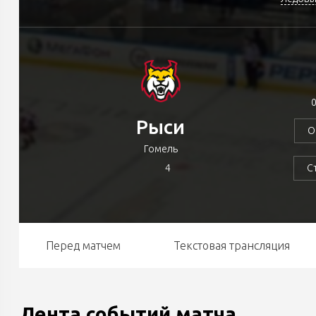
0
Рыси
О
Гомель
4
С
Перед матчем
Текстовая трансляция
Лента событий матча