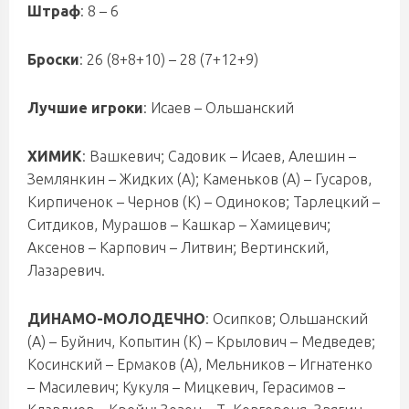
Штраф
: 8 – 6
Броски
: 26 (8+8+10) – 28 (7+12+9)
Лучшие игроки
: Исаев – Ольшанский
ХИМИК
: Вашкевич; Садовик – Исаев, Алешин –
Землянкин – Жидких (А); Каменьков (А) – Гусаров,
Кирпиченок – Чернов (К) – Одиноков; Тарлецкий –
Ситдиков, Мурашов – Кашкар – Хамицевич;
Аксенов – Карпович – Литвин; Вертинский,
Лазаревич.
ДИНАМО-МОЛОДЕЧНО
: Осипков; Ольшанский
(А) – Буйнич, Копытин (К) – Крылович – Медведев;
Косинский – Ермаков (А), Мельников – Игнатенко
– Масилевич; Кукуля – Мицкевич, Герасимов –