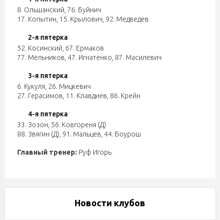
8. Ольшанский
,
76. Буйнич
17. Копытин
,
15. Крылович
,
92. Медведев
2-я пятерка
52. Косинский
,
67. Ермаков
77. Мельников
,
47. Игнатенко
,
87. Масилевич
3-я пятерка
6. Кукуля
,
26. Мицкевич
27. Герасимов
,
11. Клавдиев
,
86. Крейн
4-я пятерка
33. Зозон
,
56. Ковгореня (Д)
88. Звягин (Д)
,
91. Мальцев
,
44. Боурош
Главный тренер:
Руф Игорь
Новости клубов