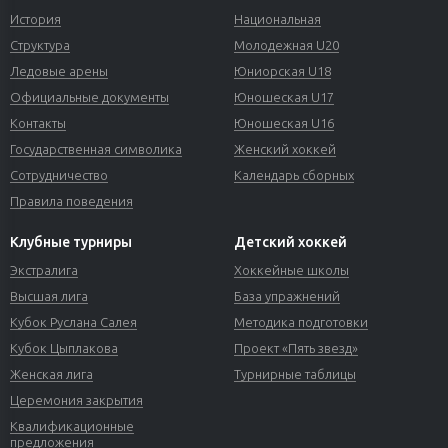
История
Национальная
Структура
Молодежная U20
Ледовые арены
Юниорская U18
Официальные документы
Юношеская U17
Контакты
Юношеская U16
Государственная символика
Женский хоккей
Сотрудничество
Календарь сборных
Правила поведения
Клубные турниры
Детский хоккей
Экстралига
Хоккейные школы
Высшая лига
База упражнений
Кубок Руслана Салея
Методика подготовки
Кубок Цыплакова
Проект «Пять звезд»
Женская лига
Турнирные таблицы
Церемония закрытия
Квалификационные
предложения