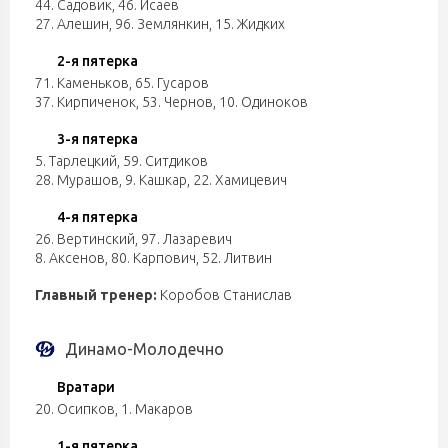
44. Садовик
,
46. Исаев
27. Алешин
,
96. Землянкин
,
15. Жидких
2-я пятерка
71. Каменьков
,
65. Гусаров
37. Кирпиченок
,
53. Чернов
,
10. Одиноков
3-я пятерка
5. Тарлецкий
,
59. Ситдиков
28. Мурашов
,
9. Кашкар
,
22. Хамицевич
4-я пятерка
26. Вертинский
,
97. Лазаревич
8. Аксенов
,
80. Карпович
,
52. Литвин
Главный тренер:
Коробов Станислав
Динамо-Молодечно
Вратари
20. Осипков
,
1. Макаров
1-я пятерка