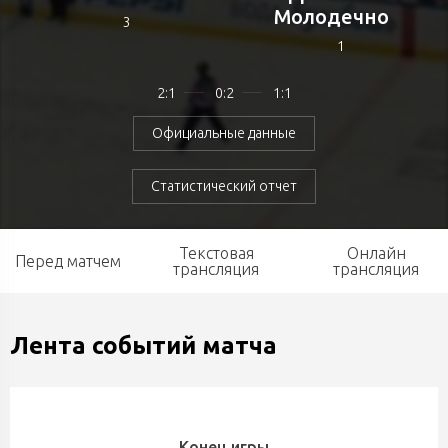
Молодечно
3
1
2:1
0:2
1:1
Официальные данные
Статистический отчет
Текстовая
Онлайн
Перед матчем
трансляция
трансляция
Лента событий матча
Конец игры