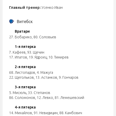
Главный тренер:
Усенко Иван
Витебск
Вратари
27. Бобарико
,
80. Соловьев
1-я пятерка
7. Кафеев
,
93. Щечин
17. Ипатов
,
19. Ядроец
,
10. Тимирев
2-я пятерка
68. Листопадов
,
4. Мажуга
22. Щегольков
,
13. Астанков
,
9. Гончаров
3-я пятерка
5. Мисюль
,
33. Степанов
86. Соломонов
,
12. Левко
,
81. Лемешевский
4-я пятерка
14. Михайлов
,
91. Невидицин
,
88. Камбович