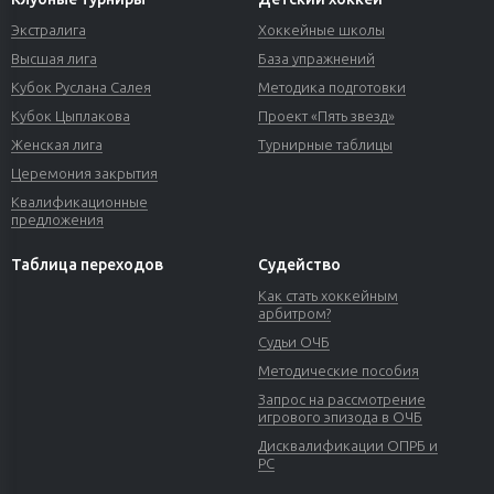
Экстралига
Хоккейные школы
Высшая лига
База упражнений
Кубок Руслана Салея
Методика подготовки
Кубок Цыплакова
Проект «Пять звезд»
Женская лига
Турнирные таблицы
Церемония закрытия
Квалификационные
предложения
Таблица переходов
Судейство
Как стать хоккейным
арбитром?
Судьи ОЧБ
Методические пособия
Запрос на рассмотрение
игрового эпизода в ОЧБ
Дисквалификации ОПРБ и
РС