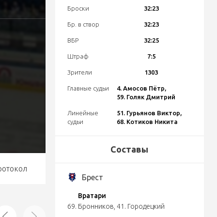
Броски
32:23
Бр. в створ
32:23
ВБР
32:25
Штраф
7:5
Зрители
1303
Главные судьи
4. Амосов Пётр,
59. Голяк Дмитрий
Линейные
51. Гурьянов Виктор,
судьи
68. Котиков Никита
Составы
ротокол
Брест
Вратари
69. Бронников
,
41. Городецкий