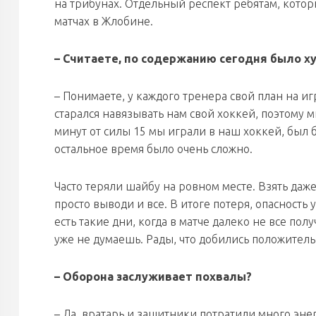
на трибунах. Отдельный респект ребятам, кото
матчах в Жлобине.
– Считаете, по содержанию сегодня было х
– Понимаете, у каждого тренера свой план на и
старался навязывать нам свой хоккей, поэтому м
минут от силы 15 мы играли в наш хоккей, был б
остальное время было очень сложно.
Часто теряли шайбу на ровном месте. Взять даже
просто выводи и все. В итоге потеря, опасность
есть такие дни, когда в матче далеко не все пол
уже не думаешь. Рады, что добились положитель
– Оборона заслуживает похвалы?
– Да, вратарь и защитники потратили много эне