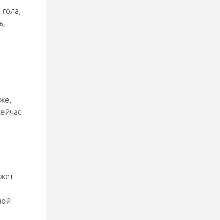
 гола,
2 августа 2026
«Металлург» забросил 10 шайб
ь,
«Локомотиву» в первом матче
Кубка Салея: Кузьменко набрал
6 очков, у Стефановича и
Гришкова дубли
же,
29 июля 2026
Сыграли на равных с командой
сейчас
из КХЛ
28 июля 2026
БИЛЕТЫ НА МАТЧИ КУБКА
ожет
САЛЕЯ – В ПРОДАЖЕ
ной
25 июля 2026