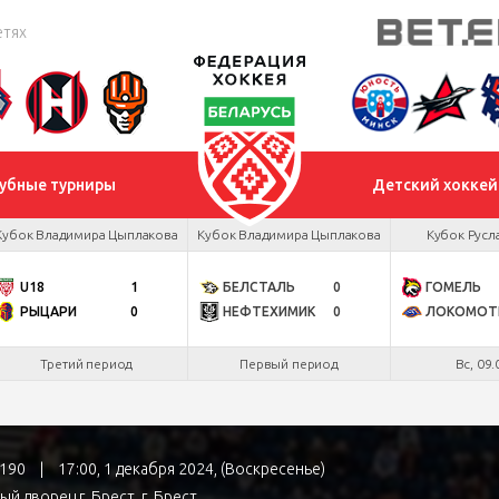
етях
убные турниры
Детский хоккей
Кубок Владимира Цыплакова
Кубок Владимира Цыплакова
Кубок Русл
U18
1
БЕЛСТАЛЬ
0
ГОМЕЛЬ
РЫЦАРИ
0
НЕФТЕХИМИК
0
ЛОКОМОТ
Третий период
Первый период
Вс, 09.
№190
|
17:00, 1 декабря 2024, (Воскресенье)
ый дворец г. Брест
, г. Брест