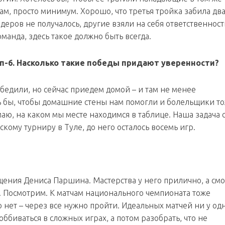
м, просто минимум. Хорошо, что третья тройка забила два
идеров не получалось, другие взяли на себя ответственност
манда, здесь такое должно быть всегда.
оп-6. Насколько такие победы придают уверенности?
обедили, но сейчас приедем домой – и там не менее
сь бы, чтобы домашние стены нам помогли и болельщики то
аю, на каком мы месте находимся в таблице. Наша задача 
скому турниру в Туле, до него осталось восемь игр.
ащения Дениса Паршина. Мастерства у него прилично, а см
. Посмотрим. К матчам национального чемпионата тоже
то нет – через все нужно пройти. Идеальных матчей ни у од
оббиваться в сложных играх, а потом разобрать, что не