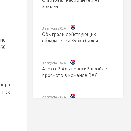
Стартовал набор детей на
хоккей
3 августа 2026
Обыграли действующих
ие,
обладателей Кубка Салея
 60
В
3 августа 2026
Алексей Альшевский пройдет
просмотр в команде ВХЛ
енера
ентах
2 августа 2026
Егор Кузьменко: буду дальше
стараться работать в том же
духе, выходить и побеждать