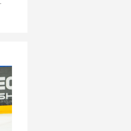
–
Победили в товарищеском
матче против «Шахтера»