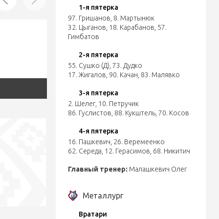
1-я пятерка
97. Гришанов
,
8. Мартынюк
32. Цыганов
,
18. Карабанов
,
57.
Гимбатов
2-я пятерка
55. Сушко (Д)
,
73. Дудко
17. Жигалов
,
90. Качан
,
83. Малявко
3-я пятерка
2. Шелег
,
10. Петручик
86. Гуслистов
,
88. Кукштель
,
70. Косов
4-я пятерка
16. Пашкевич
,
26. Веремеенко
62. Середа
,
12. Герасимов
,
68. Никитич
Главный тренер:
Малашкевич Олег
Металлург
Вратари