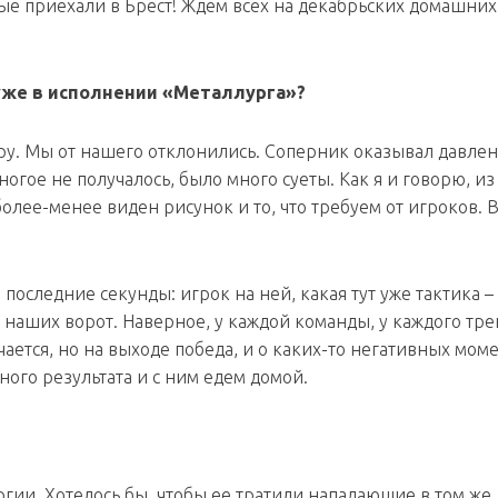
рые приехали в Брест! Ждем всех на декабрьских домашних
уже в исполнении «Металлурга»?
гру. Мы от нашего отклонились. Соперник оказывал давлен
ногое не получалось, было много суеты. Как я и говорю, из
олее-менее виден рисунок и то, что требуем от игроков. 
 последние секунды: игрок на ней, какая тут уже тактика –
 у наших ворот. Наверное, у каждой команды, у каждого тр
учается, но на выходе победа, и о каких-то негативных мом
ного результата и с ним едем домой.
ргии. Хотелось бы, чтобы ее тратили нападающие в том же