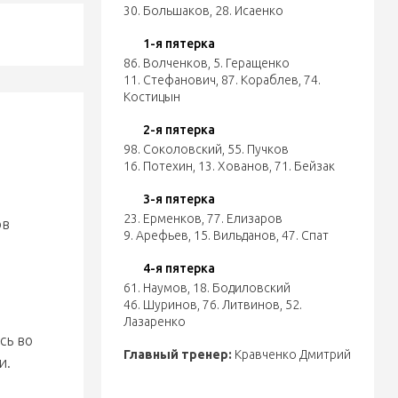
30. Большаков
,
28. Исаенко
1-я пятерка
86. Волченков
,
5. Геращенко
11. Стефанович
,
87. Кораблев
,
74.
Костицын
2-я пятерка
98. Соколовский
,
55. Пучков
16. Потехин
,
13. Хованов
,
71. Бейзак
3-я пятерка
23. Ерменков
,
77. Елизаров
ов
9. Арефьев
,
15. Вильданов
,
47. Спат
4-я пятерка
61. Наумов
,
18. Бодиловский
46. Шуринов
,
76. Литвинов
,
52.
Лазаренко
сь во
Главный тренер:
Кравченко Дмитрий
и.