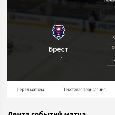
0
Брест
О
7
С
Перед матчем
Текстовая трансляция
Лента событий матча