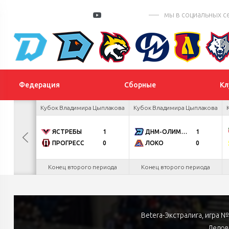
мы в социальных с
Федерация
Сборные
Кл
 турнир
Кубок Владимира Цыплакова
Кубок Владимира Цыплакова
К
0
ЯСТРЕБЫ
1
ДНМ-ОЛИМПИК
1
4
ПРОГРЕСС
0
ЛОКО
0
.26
Конец второго периода
Конец второго периода
Betera-Экстралига, игра 
Ледов