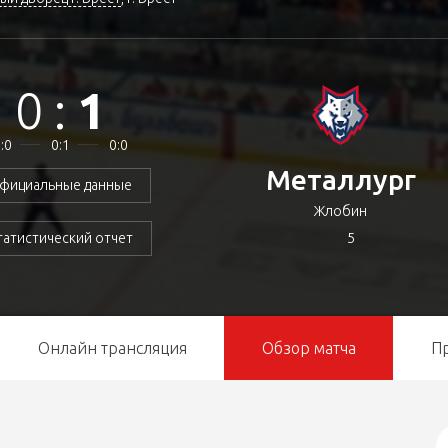
0
:
1
:0
0:1
0:0
Металлург
фициальные данные
Жлобин
5
татистический отчет
Онлайн трансляция
Обзор матча
П