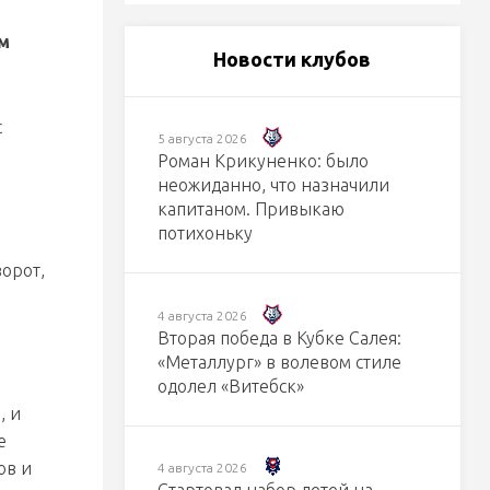
м
Новости клубов
с
5 августа 2026
Роман Крикуненко: было
неожиданно, что назначили
капитаном. Привыкаю
потихоньку
ворот,
4 августа 2026
Вторая победа в Кубке Салея:
«Металлург» в волевом стиле
одолел «Витебск»
, и
е
ов и
4 августа 2026