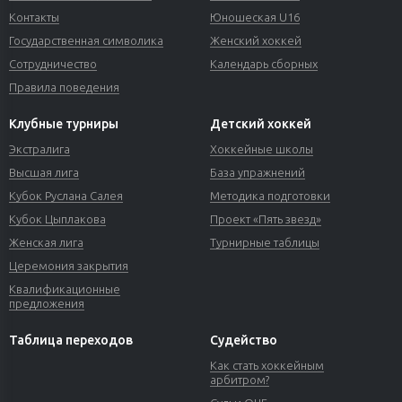
Контакты
Юношеская U16
Государственная символика
Женский хоккей
Сотрудничество
Календарь сборных
Правила поведения
Клубные турниры
Детский хоккей
Экстралига
Хоккейные школы
Высшая лига
База упражнений
Кубок Руслана Салея
Методика подготовки
Кубок Цыплакова
Проект «Пять звезд»
Женская лига
Турнирные таблицы
Церемония закрытия
Квалификационные
предложения
Таблица переходов
Судейство
Как стать хоккейным
арбитром?