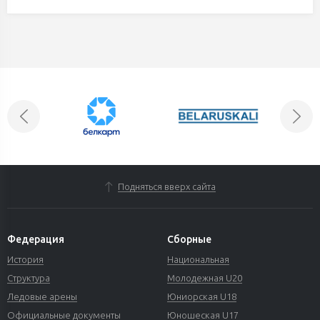
Подняться вверх сайта
Федерация
Сборные
История
Национальная
Структура
Молодежная U20
Ледовые арены
Юниорская U18
Официальные документы
Юношеская U17