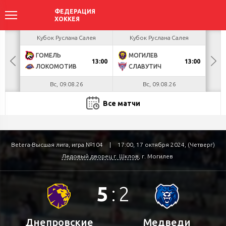
акова
Кубок Руслана Салея
Кубок Руслана Салея
К
ГОМЕЛЬ
МОГИЛЕВ
Х
БУЛ
13:00
13:00
ЛОКОМОТИВ
СЛАВУТИЧ
М
Вс, 09.08.26
Вс, 09.08.26
Все матчи
Betera-Высшая лига, игра №104
|
17:00, 17 октября 2024, (Четверг)
Ледовый дворец г. Шклов
, г. Могилев
5
:
2
Днепровские
Медведи