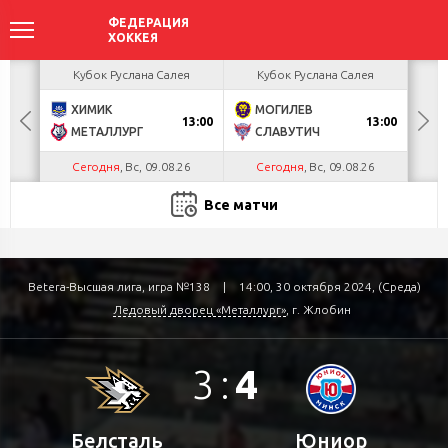
акова
Кубок Руслана Салея
Кубок Руслана Салея
К
ХИМИК
МОГИЛЕВ
Г
БУЛ
13:00
13:00
МЕТАЛЛУРГ
СЛАВУТИЧ
Л
Сегодня
, Вс, 09.08.26
Сегодня
, Вс, 09.08.26
С
Все матчи
Betera-Высшая лига, игра №138
|
14:00, 30 октября 2024, (Среда)
Ледовый дворец «Металлург»
, г. Жлобин
3
:
4
Белсталь
Юниор