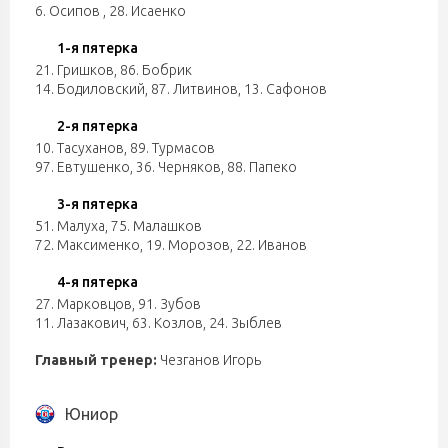
6. Осипов
,
28. Исаенко
1-я пятерка
21. Гришков
,
86. Бобрик
14. Бодиловский
,
87. Литвинов
,
13. Сафонов
2-я пятерка
10. Тасуханов
,
89. Турмасов
97. Евтушенко
,
36. Черняков
,
88. Папеко
3-я пятерка
51. Малуха
,
75. Малашков
72. Максименко
,
19. Морозов
,
22. Иванов
4-я пятерка
27. Марковцов
,
91. Зубов
11. Лазакович
,
63. Козлов
,
24. Зыблев
Главный тренер:
Чезганов Игорь
Юниор