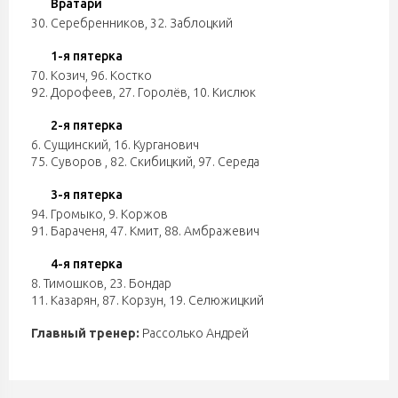
Вратари
30. Серебренников
,
32. Заблоцкий
1-я пятерка
70. Козич
,
96. Костко
92. Дорофеев
,
27. Горолёв
,
10. Кислюк
2-я пятерка
6. Сущинский
,
16. Курганович
75. Суворов
,
82. Скибицкий
,
97. Середа
3-я пятерка
94. Громыко
,
9. Коржов
91. Бараченя
,
47. Кмит
,
88. Амбражевич
4-я пятерка
8. Тимошков
,
23. Бондар
11. Казарян
,
87. Корзун
,
19. Селюжицкий
Главный тренер:
Рассолько Андрей