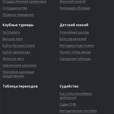
Государственная символика
Женский хоккей
Сотрудничество
Календарь сборных
Правила поведения
Клубные турниры
Детский хоккей
Экстралига
Хоккейные школы
Высшая лига
База упражнений
Кубок Руслана Салея
Методика подготовки
Кубок Цыплакова
Проект «Пять звезд»
Женская лига
Турнирные таблицы
Церемония закрытия
Квалификационные
предложения
Таблица переходов
Судейство
Как стать хоккейным
арбитром?
Судьи ОЧБ
Методические пособия