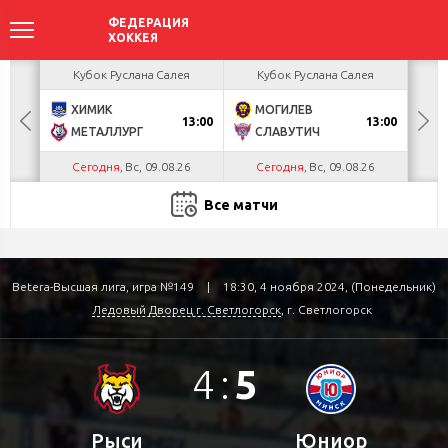
акова
Кубок Руслана Салея
Кубок Руслана Салея
К
ХИМИК
МОГИЛЕВ
Г
БУЛ
13:00
13:00
МЕТАЛЛУРГ
СЛАВУТИЧ
Л
Сегодня
, Вс, 09.08.26
Сегодня
, Вс, 09.08.26
С
Все матчи
Betera-Высшая лига, игра №149
|
18:30, 4 ноября 2024, (Понедельник)
Ледовый Дворец г. Светлогорск
, г. Светлогорск
4
:
5
Рыси
Юниор