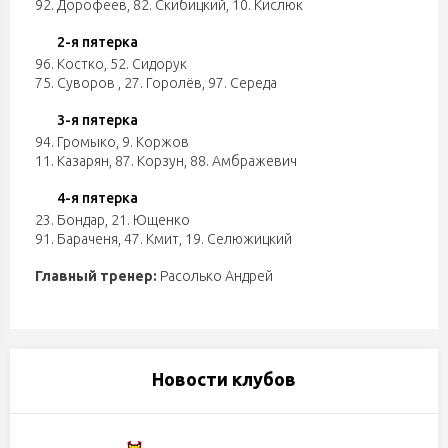
92. Дорофеев
,
82. Скибицкий
,
10. Кислюк
2-я пятерка
96. Костко
,
52. Сидорук
75. Суворов
,
27. Горолёв
,
97. Середа
3-я пятерка
94. Громыко
,
9. Коржов
11. Казарян
,
87. Корзун
,
88. Амбражевич
4-я пятерка
23. Бондар
,
21. Ющенко
91. Бараченя
,
47. Кмит
,
19. Селюжицкий
Главный тренер:
Расолько Андрей
Новости клубов