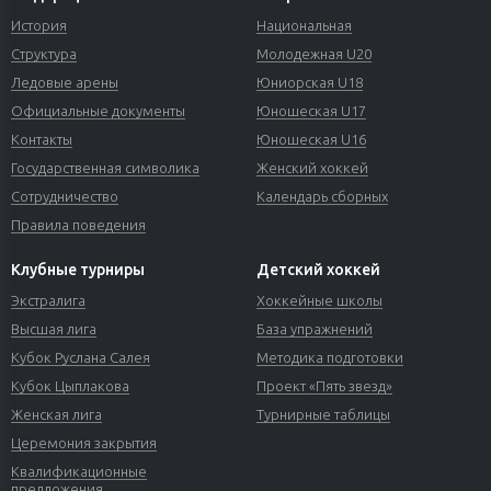
История
Национальная
Структура
Молодежная U20
Ледовые арены
Юниорская U18
Официальные документы
Юношеская U17
Контакты
Юношеская U16
Государственная символика
Женский хоккей
Сотрудничество
Календарь сборных
Правила поведения
Клубные турниры
Детский хоккей
Экстралига
Хоккейные школы
Высшая лига
База упражнений
Кубок Руслана Салея
Методика подготовки
Кубок Цыплакова
Проект «Пять звезд»
Женская лига
Турнирные таблицы
Церемония закрытия
Квалификационные
предложения