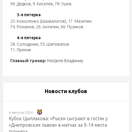
99. Дедков
,
9. Киселёв
,
78. Ушев
3-я пятерка
23. Комоленко (Шахвалатов)
,
17. Мазепин
74. Романов
,
26. Антипин
,
66. Пузиков
4-я пятерка
28. Солодунин
,
55. Шаповалов
71. Примак
Главный тренер:
Магдеев Владимир
Новости клубов
6 августа 2026
Кубок Цыплакова: «Рыси» сыграют в гостях у
«Днепровских львов» в матчах за 9-14 места
турнира