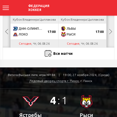
ея
Кубок Владимира Цыплакова
Кубок Владимира Цыплакова
Т
ДНМ-ОЛИМПИК
ЛЬВЫ
Д
17:00
17:00
ЛОКО
РЫСИ
Сегодня
, Чт, 06.08.26
Сегодня
, Чт, 06.08.26
С
Все матчи
Betera-Высшая лига, игра №184
|
19:00, 27 ноября 2024, (Среда)
Ледовый дворец спорта г. Пинск
, г. Пинск
4
:
1
Ястребы
Рыси