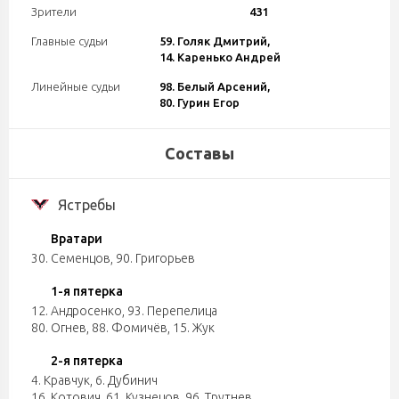
Зрители
431
Главные судьи
59. Голяк Дмитрий,
14. Каренько Андрей
Линейные судьи
98. Белый Арсений,
80. Гурин Егор
Составы
Ястребы
Вратари
30. Семенцов
,
90. Григорьев
1-я пятерка
12. Андросенко
,
93. Перепелица
80. Огнев
,
88. Фомичёв
,
15. Жук
2-я пятерка
4. Кравчук
,
6. Дубинич
16. Котович
,
61. Кузнецов
,
96. Трутнев