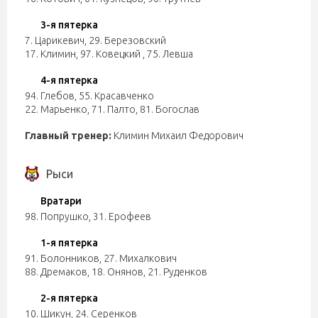
3-я пятерка
7. Царикевич
,
29. Березовский
17. Климин
,
97. Ковецкий
,
75. Левша
4-я пятерка
94. Глебов
,
55. Красавченко
22. Марьенко
,
71. Палто
,
81. Богослав
Главный тренер:
Климин Михаил Федорович
Рыси
Вратари
98. Попрушко
,
31. Ерофеев
1-я пятерка
91. Болонников
,
27. Михалкович
88. Дремаков
,
18. Онянов
,
21. Руденков
2-я пятерка
10. Шикун
,
24. Серенков