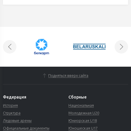
Подняться вверх сайта
Федерация
Сборные
История
Национальная
Структура
Молодежная U20
Ледовые арены
Юниорская U18
Официальные документы
Юношеская U17