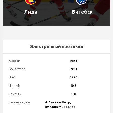
Лида
Витебск
Электронный протокол
Броски
29:31
Бр. в створ
29:31
ВБР
35:23
Штраф
10:6
Зрители
628
Главные судьи
4. Амосов Пётр,
89. Скок Мирослав