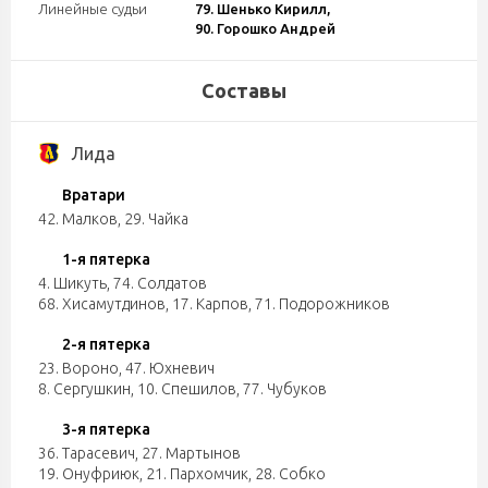
Линейные судьи
79. Шенько Кирилл,
90. Горошко Андрей
Составы
Лида
Вратари
42. Малков
,
29. Чайка
1-я пятерка
4. Шикуть
,
74. Солдатов
68. Хисамутдинов
,
17. Карпов
,
71. Подорожников
2-я пятерка
23. Вороно
,
47. Юхневич
8. Сергушкин
,
10. Спешилов
,
77. Чубуков
3-я пятерка
36. Тарасевич
,
27. Мартынов
19. Онуфриюк
,
21. Пархомчик
,
28. Собко