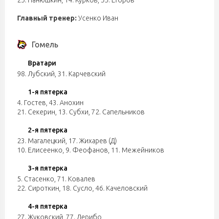
25. Панюшкин
,
14. Курков
,
55. Егоров
Главный тренер:
Усенко Иван
Гомель
Вратари
98. Лубский
,
31. Карчевский
1-я пятерка
4. Гостев
,
43. Анохин
21. Секерин
,
13. Субхи
,
72. Сапельников
2-я пятерка
23. Магалецкий
,
17. Жихарев (Д)
10. Елисеенко
,
9. Феофанов
,
11. Межейников
3-я пятерка
5. Стасенко
,
71. Ковалев
22. Сироткин
,
18. Сусло
,
46. Качеловский
4-я пятерка
27. Жуковский
,
77. Дерибо