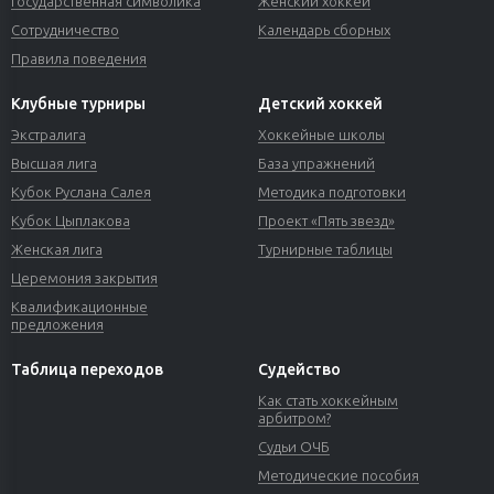
Государственная символика
Женский хоккей
Сотрудничество
Календарь сборных
Правила поведения
Клубные турниры
Детский хоккей
Экстралига
Хоккейные школы
Высшая лига
База упражнений
Кубок Руслана Салея
Методика подготовки
Кубок Цыплакова
Проект «Пять звезд»
Женская лига
Турнирные таблицы
Церемония закрытия
Квалификационные
предложения
Таблица переходов
Судейство
Как стать хоккейным
арбитром?
Судьи ОЧБ
Методические пособия