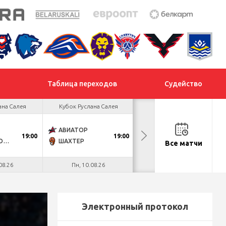
Таблица переходов
Судейство
ана Салея
Кубок Руслана Салея
Кубок Руслана Салея
АВИАТОР
МОГИЛЕВ
19:00
19:00
18:30
ДНМ-МОЛОДЕЧНО
ШАХТЕР
МЕТАЛЛУРГ
Все матчи
08.26
Пн, 10.08.26
Вт, 11.08.26
Электронный протокол