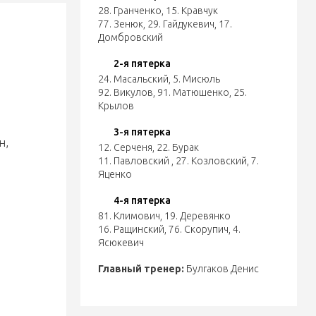
28. Гранченко
,
15. Кравчук
77. Зенюк
,
29. Гайдукевич
,
17.
Домбровский
2-я пятерка
24. Масальский
,
5. Мисюль
92. Викулов
,
91. Матюшенко
,
25.
Крылов
3-я пятерка
н,
12. Серченя
,
22. Бурак
11. Павловский
,
27. Козловский
,
7.
Яценко
4-я пятерка
81. Климович
,
19. Деревянко
16. Ращинский
,
76. Скорупич
,
4.
Ясюкевич
Главный тренер:
Булгаков Денис