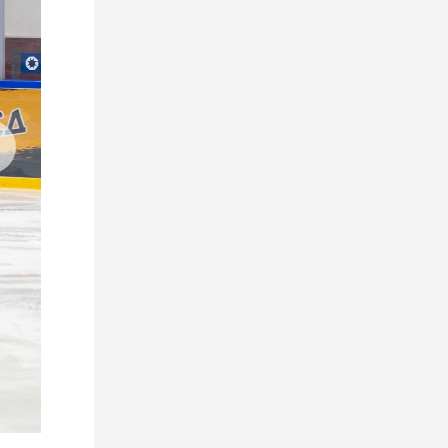
посещения зрителей в Ледовом
дворце
30 июля 2026
Послематчевое интервью
Александра Кулакова
18 июля 2026
Майк Юкевич — о подготовке к
сезону, работе над собой и
целях с «Динамо-Молодечно»
17 июля 2026
Клуб подписал контракт с
российским нападающим
Виктором Комаровым.