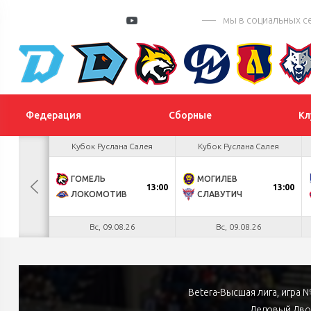
мы в социальных с
Федерация
Сборные
Кл
 Цыплакова
Кубок Руслана Салея
Кубок Руслана Салея
2
ГОМЕЛЬ
МОГИЛЕВ
БУЛ
13:00
13:00
К
1
ЛОКОМОТИВ
СЛАВУТИЧ
.26
Вс, 09.08.26
Вс, 09.08.26
Betera-Высшая лига, игра
Ледовый Двор