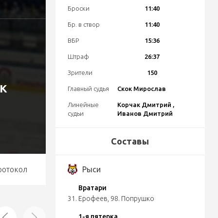
Броски
11:40
Бр. в створ
11:40
ВБР
15:36
Штраф
26:37
Зрители
150
к
Главный судья
Скок Мирослав
Линейные
Корчак Дмитрий ,
судьи
Иванов Дмитрий
Составы
ротокол
Рыси
Вратари
31. Ерофеев
,
98. Попрушко
1-я пятерка