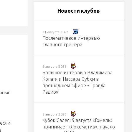
Новости клубов
31 августа 2026
Послематчевое интервью
главного тренера
8 августа 2026
Большое интервью Владимира
Копатя и Нассера Субхи в
прошедшем эфире «Правда
Радио»
кроме
8 августа 2026
Кубок Салея: 9 августа «Гомель»
несли
принимает «Локомотив», начало
м