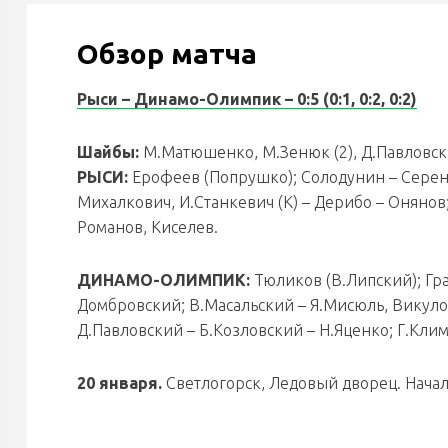
Обзор матча
Рыси – Динамо-Олимпик – 0:5 (0:1, 0:2, 0:2)
Шайбы:
М.Матюшенко, М.Зенюк (2), Д.Павловск
РЫСИ:
Ерофеев (Попрушко); Солодунин – Серенк
Михалкович, И.Станкевич (К) – Дерибо – Онянов
Романов, Киселев.
ДИНАМО-ОЛИМПИК:
Тюликов (В.Липский); Гра
Домбровский; В.Масальский – Я.Мисюль, Викуло
Д.Павловский – Б.Козловский – Н.Яценко; Г.Кли
20 января.
Светлогорск, Ледовый дворец. Начало