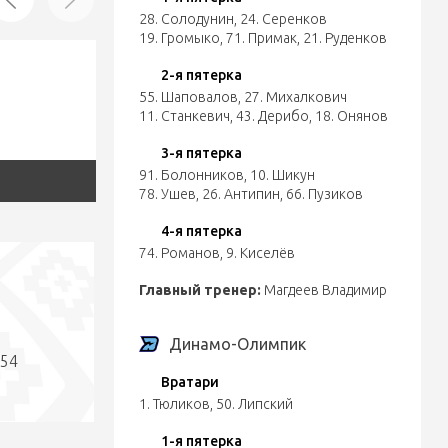
28. Солодунин
,
24. Серенков
19. Громыко
,
71. Примак
,
21. Руденков
2-я пятерка
55. Шаповалов
,
27. Михалкович
11. Станкевич
,
43. Дерибо
,
18. Онянов
3-я пятерка
91. Болонников
,
10. Шикун
78. Ушев
,
26. Антипин
,
66. Пузиков
4-я пятерка
74. Романов
,
9. Киселёв
Главный тренер:
Магдеев Владимир
Динамо-Олимпик
:54
Вратари
1. Тюликов
,
50. Липский
1-я пятерка