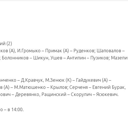
ий (2)
ов (А), И.Громыко – Примак (А) – Руденков; Шаповалов –
; Болонников – Шикун, Ушев – Антипин – Пузиков; Мазепи
нченко – Д.Кравчук, М.Зенюк (К) – Гайдукевич (А) –
в (А) – М.Матюшенко – Крылов; Серченя – Евгений Бурак,
мович – Деревянко, Ращинский – Скорупич – Ясюкевич.
 – в 14:00.