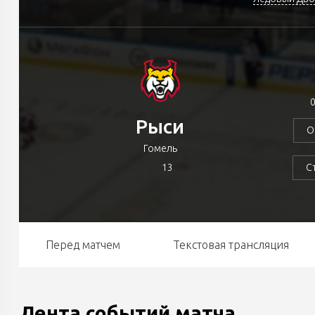
0
Рыси
О
Гомель
13
С
Перед матчем
Текстовая трансляция
Лента событий матча