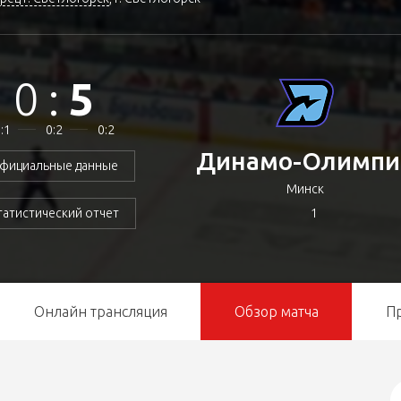
0
:
5
:1
0:2
0:2
Динамо-Олимпи
фициальные данные
Минск
1
татистический отчет
Онлайн трансляция
Обзор матча
П