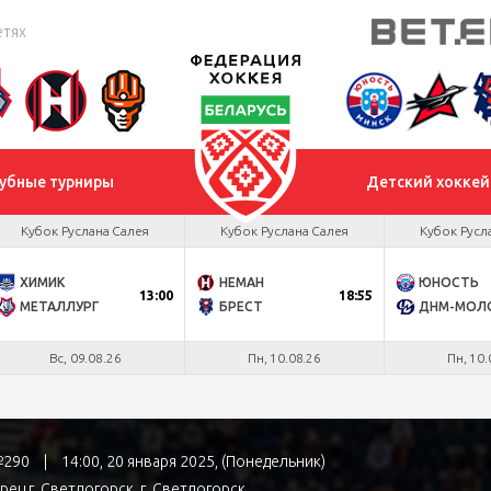
етях
убные турниры
Детский хоккей
Кубок Руслана Салея
Кубок Руслана Салея
Кубок Русл
ХИМИК
НЕМАН
ЮНОСТЬ
13:00
18:55
МЕТАЛЛУРГ
БРЕСТ
Вс, 09.08.26
Пн, 10.08.26
Пн, 10.
 №290
|
14:00, 20 января 2025, (Понедельник)
ец г. Светлогорск
, г. Светлогорск