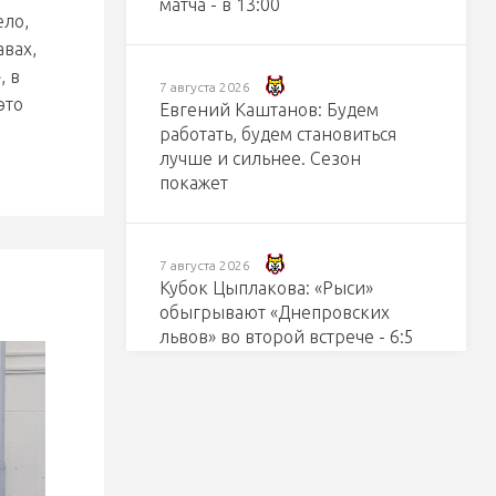
матча - в 13:00
ело,
авах,
, в
7 августа 2026
это
Евгений Каштанов: Будем
работать, будем становиться
лучше и сильнее. Сезон
покажет
7 августа 2026
Кубок Цыплакова: «Рыси»
обыгрывают «Днепровских
львов» во второй встрече - 6:5
ПБ
7 августа 2026
Хоккейный клуб «Гомель»
изменил порядок контроля