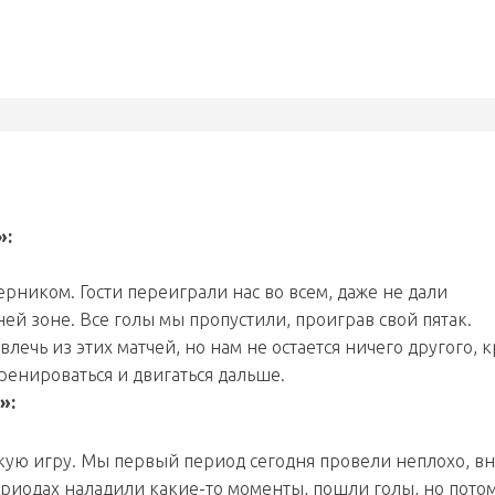
»:
ерником. Гости переиграли нас во всем, даже не дали
дней зоне. Все голы мы пропустили, проиграв свой пятак.
лечь из этих матчей, но нам не остается ничего другого, 
ренироваться и двигаться дальше.
»:
ткую игру. Мы первый период сегодня провели неплохо, в
риодах наладили какие-то моменты, пошли голы, но пото