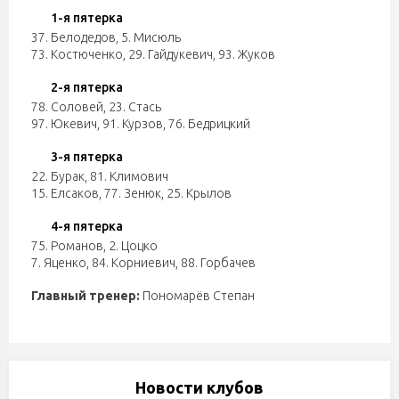
1-я пятерка
37. Белодедов
,
5. Мисюль
73. Костюченко
,
29. Гайдукевич
,
93. Жуков
2-я пятерка
78. Соловей
,
23. Стась
97. Юкевич
,
91. Курзов
,
76. Бедрицкий
3-я пятерка
22. Бурак
,
81. Климович
15. Елсаков
,
77. Зенюк
,
25. Крылов
4-я пятерка
75. Романов
,
2. Цоцко
7. Яценко
,
84. Корниевич
,
88. Горбачев
Главный тренер:
Пономарёв Степан
Новости клубов