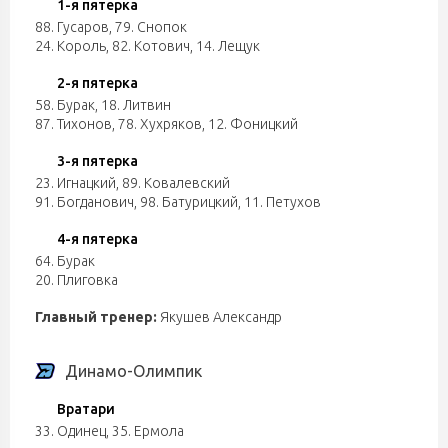
1-я пятерка
88. Гусаров
,
79. Снопок
24. Король
,
82. Котович
,
14. Лещук
2-я пятерка
58. Бурак
,
18. Литвин
87. Тихонов
,
78. Хухряков
,
12. Фоницкий
3-я пятерка
23. Игнацкий
,
89. Ковалевский
91. Богданович
,
98. Батурицкий
,
11. Петухов
4-я пятерка
64. Бурак
20. Плиговка
Главный тренер:
Якушев Александр
Динамо-Олимпик
Вратари
33. Одинец
,
35. Ермола