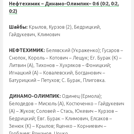
Нефтехимик – Динамо-Олимпик
– 0:6 (0:2, 0:2,
0:2)
Шайбы:
Крылов, Курзов (2), Бедрицкий,
Гайдукевич, Климович
НЕФТЕХИМИК:
Белявский (Украженко); Гусаров –
Снопок, Король – Котович – Лещук; Ег. Бурак (К) –
Литвин (А), Тихонов – Хухряков – Фоницкий;
Игнацкий (А) – Ковалевский, Богданович –
Батурицкий – Петухов; С. Бурак, Плиговка.
ДИНАМО-ОЛИМПИК:
Одинец (Ермола);
Белодедов – Мисюль (А), Костюченко – Гайдукевич
(А) – Жуков; Соловей – Стась, Юкевич – Курзов –
Бедрицкий; Евг. Бурак – Климович, Елсаков –
Зенюк (К) – Крылов; Яценко – Корниевич –
Горбачев; Романов, Цоцко.