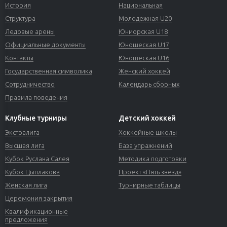
История
Национальная
Структура
Молодежная U20
Ледовые арены
Юниорская U18
Официальные документы
Юношеская U17
Контакты
Юношеская U16
Государственная символика
Женский хоккей
Сотрудничество
Календарь сборных
Правила поведения
Клубные турниры
Детский хоккей
Экстралига
Хоккейные школы
Высшая лига
База упражнений
Кубок Руслана Салея
Методика подготовки
Кубок Цыплакова
Проект «Пять звезд»
Женская лига
Турнирные таблицы
Церемония закрытия
Квалификационные
предложения