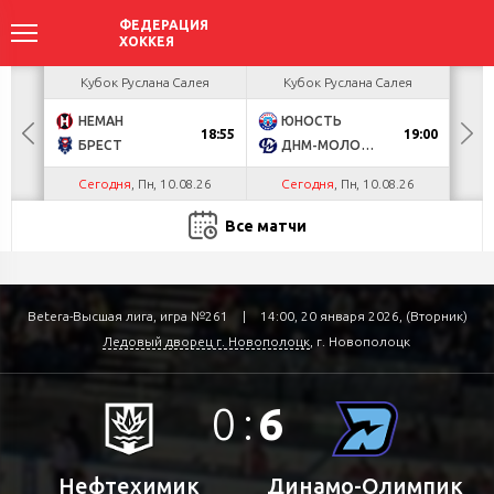
ея
Кубок Руслана Салея
Кубок Руслана Салея
К
НЕМАН
ЮНОСТЬ
А
18:55
19:00
БРЕСТ
ДНМ-МОЛОДЕЧНО
Ш
Сегодня
, Пн, 10.08.26
Сегодня
, Пн, 10.08.26
С
Все матчи
Betera-Высшая лига, игра №261
|
14:00, 20 января 2026, (Вторник)
Ледовый дворец г. Новополоцк
, г. Новополоцк
0
:
6
Нефтехимик
Динамо-Олимпик