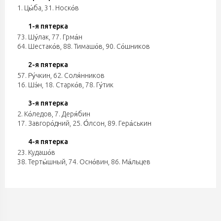
1. Цы́ба, 31. Носко́в
1-я пятерка
73. Шу́лак, 77. Грма́н
64. Шестако́в, 88. Тимашо́в, 90. Со́шников
2-я пятерка
57. Ру́чкин, 62. Соля́нников
16. Шэ́н, 18. Старко́в, 78. Гу́тик
3-я пятерка
2. Ко́ледов, 7. Деря́бин
17. Завгоро́дний, 25. О́лсон, 89. Гера́ськин
4-я пятерка
23. Кудашо́в
38. Терты́шный, 74. Осно́вин, 86. Ма́льцев