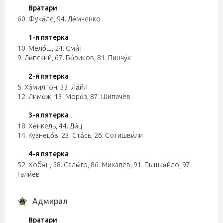
Вратари
60. Фука́ле, 94. Де́мченко
1-я пятерка
10. Мело́ш, 24. Сми́т
9. Ли́пский, 67. Бо́риков, 81. Пинчу́к
2-я пятерка
5. Хэ́милтон, 33. Ла́йл
12. Лимо́ж, 13. Моро́з, 87. Шипачёв
3-я пятерка
18. Хе́нкель, 44. Ди́ц
14. Кузнецо́в, 23. Ста́сь, 26. Сотишви́ли
4-я пятерка
52. Хобя́н, 58. Салы́го, 86. Михалёв, 91. Пышка́йло, 97.
Гали́ев
Адмирал
Вратари