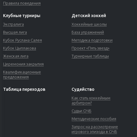
Правила поведения
Клубные турниры
Детский хоккей
Экстралига
Хоккейные школы
Высшая лига
База упражнений
Кубок Руслана Салея
Методика подготовки
Кубок Цыплакова
Проект «Пять звезд»
Женская лига
Турнирные таблицы
Церемония закрытия
Квалификационные
предложения
Таблица переходов
Судейство
Как стать хоккейным
арбитром?
Судьи ОЧБ
Методические пособия
Запрос на рассмотрение
игрового эпизода в ОЧБ