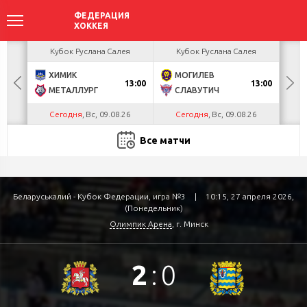
акова
Кубок Руслана Салея
Кубок Руслана Салея
К
ХИМИК
МОГИЛЕВ
Г
БУЛ
13:00
13:00
МЕТАЛЛУРГ
СЛАВУТИЧ
Л
Сегодня
, Вс, 09.08.26
Сегодня
, Вс, 09.08.26
С
Все матчи
Беларуськалий - Кубок Федерации, игра №3
|
10:15, 27 апреля 2026,
(Понедельник)
Олимпик Арена
, г. Минск
2
:
0