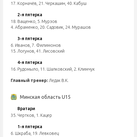
17. Корначёв
,
21. Черкашин
,
40. Кабуш
2-я пятерка
18. Ващенко
,
5. Мурзов
4. Абраменко
,
20. Садовик
,
24. Мурашов
3-я пятерка
6. Иванов
,
7. Филимонов
15. Логунов
,
41. Лисовский
4-я пятерка
16. Рудомыло
,
11. Шалковский
,
2. Климчук
Главный тренер:
Ледак В.К.
Минская область U15
Вратари
35. Чертков
,
1. Кацер
1-я пятерка
6. Шкраба
,
19. Левковец