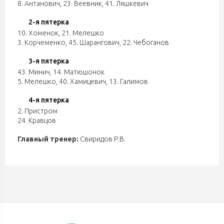
8. Антанович
,
23. Веевник
,
41. Ляшкевич
2-я пятерка
10. Хоменок
,
21. Мелешко
3. Корчеменко
,
45. Шарангович
,
22. Чебоганов
3-я пятерка
43. Минич
,
14. Матюшонок
5. Мелешко
,
40. Хамицевич
,
13. Галимов
4-я пятерка
2. Пристром
24. Кравцов
Главный тренер:
Свиридов Р.В.