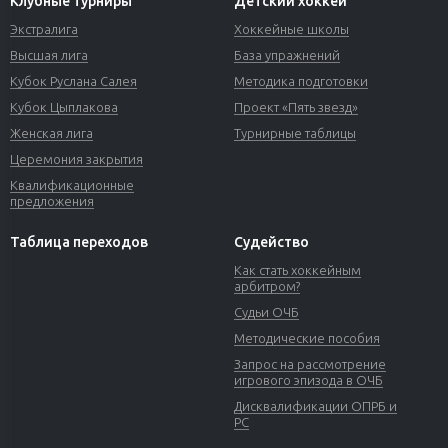
Клубные турниры
Детский хоккей
Экстралига
Хоккейные школы
Высшая лига
База упражнений
Кубок Руслана Салея
Методика подготовки
Кубок Цыплакова
Проект «Пять звезд»
Женская лига
Турнирные таблицы
Церемония закрытия
Квалификационные
предложения
Таблица переходов
Судейство
Как стать хоккейным
арбитром?
Судьи ОЧБ
Методические пособия
Запрос на рассмотрение
игрового эпизода в ОЧБ
Дисквалификации ОПРБ и
РС