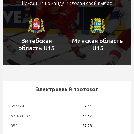
Нажми на команду и сделай свой выбор
Витебская
Минская область
область U15
U15
Электронный протокол
Броски
67:51
Бр. в створ
38:32
ВБР
27:28