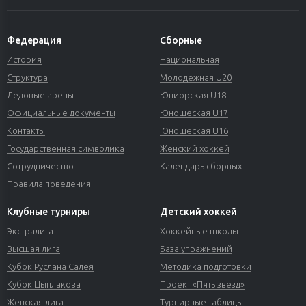
Федерация
Сборные
История
Национальная
Структура
Молодежная U20
Ледовые арены
Юниорская U18
Официальные документы
Юношеская U17
Контакты
Юношеская U16
Государственная символика
Женский хоккей
Сотрудничество
Календарь сборных
Правила поведения
Клубные турниры
Детский хоккей
Экстралига
Хоккейные школы
Высшая лига
База упражнений
Кубок Руслана Салея
Методика подготовки
Кубок Цыплакова
Проект «Пять звезд»
Женская лига
Турнирные таблицы