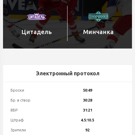
Цитадель
Минчанка
Электронный протокол
Броски
50:49
Бр. в створ
30:28
ВБР
31:21
Штраф
4.5:10.5
Зрители
92