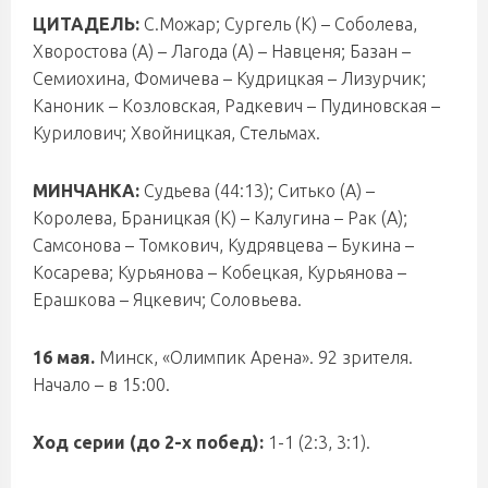
ЦИТАДЕЛЬ:
С.Можар; Сургель (К) – Соболева,
Хворостова (А) – Лагода (А) – Навценя; Базан –
Семиохина, Фомичева – Кудрицкая – Лизурчик;
Каноник – Козловская, Радкевич – Пудиновская –
Курилович; Хвойницкая, Стельмах.
МИНЧАНКА:
Судьева (44:13); Ситько (А) –
Королева, Браницкая (К) – Калугина – Рак (А);
Самсонова – Томкович, Кудрявцева – Букина –
Косарева; Курьянова – Кобецкая, Курьянова –
Ерашкова – Яцкевич; Соловьева.
16 мая.
Минск, «Олимпик Арена». 92 зрителя.
Начало – в 15:00.
Ход серии (до 2-х побед):
1-1 (2:3, 3:1).