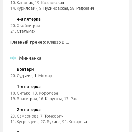
10. Каноник
,
19. Козловская
14. Курилович
,
9. Пудиновская
,
58. Радкевич
4-я пятерка
20. Хвойницкая
21. Стельмах
Главный тренер:
Клявзо В.С.
Минчанка
Вратари
20. Судьева
,
1. Можар
1-я пятерка
10. Ситько
,
13. Королева
19. Браницкая
,
16. Калугина
,
17. Рак
2-я пятерка
23. Самсонова
,
7. Томкович
11. Кудрявцева
,
27. Букина
,
91. Косарева