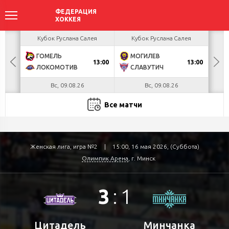
акова
Кубок Руслана Салея
Кубок Руслана Салея
К
ГОМЕЛЬ
МОГИЛЕВ
Х
БУЛ
13:00
13:00
ЛОКОМОТИВ
СЛАВУТИЧ
М
Вс, 09.08.26
Вс, 09.08.26
Все матчи
Женская лига, игра №2
|
15:00, 16 мая 2026, (Суббота)
Олимпик Арена
, г. Минск
3
:
1
Цитадель
Минчанка