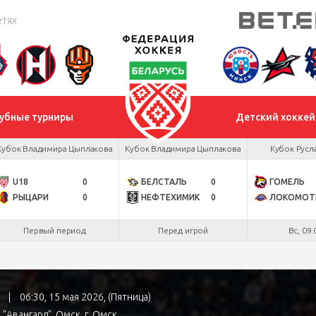
етях
убные турниры
Детский хоккей
Кубок Владимира Цыплакова
Кубок Владимира Цыплакова
Кубок Русл
U18
0
БЕЛСТАЛЬ
0
ГОМЕЛЬ
РЫЦАРИ
0
НЕФТЕХИМИК
0
ЛОКОМОТ
Первый период
Перед игрой
Вс, 09.
9
|
06:30, 15 мая 2026, (Пятница)
"Авангард", Омск
, г. Омск