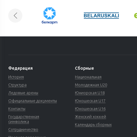
Федерация
Сборные
История
Национальная
Структура
Молодежная U20
Ледовые арены
Юниорская U18
Официальные документы
Юношеская U17
Контакты
Юношеская U16
Государственная
Женский хоккей
символика
Календарь сборных
Сотрудничество