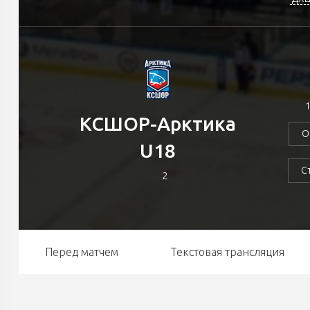
1
КСШОР-Арктика
О
U18
С
2
Перед матчем
Текстовая трансляция