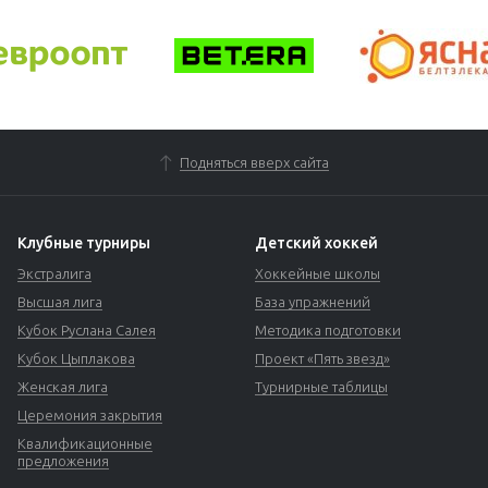
Подняться вверх сайта
Клубные турниры
Детский хоккей
Экстралига
Хоккейные школы
Высшая лига
База упражнений
Кубок Руслана Салея
Методика подготовки
Кубок Цыплакова
Проект «Пять звезд»
Женская лига
Турнирные таблицы
Церемония закрытия
Квалификационные
предложения