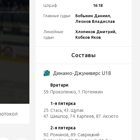
Штраф
16:18
Главные судьи
Бобыкин Даниил,
Леонов Владислав
Линейные
Хлопиков Дмитрий,
судьи
Кобков Яков
Составы
8
Динамо-Джуниверс U18
Вратари
59. Прокопенко
,
1. Потемкин
1-я пятерка
25. Стась
,
43. Щупак
ротокол
47. Шишпор
,
74. Карпеев
,
87. Аксюто
2-я пятерка
92. Романов
,
89. Саврицкий