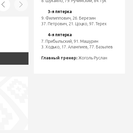
8. Шукайло
,
79. Ручимский
,
84. Гук
3-я пятерка
9. Филиппович
,
26. Березин
37. Петрович
,
21. Цоцко
,
97. Терех
4-я пятерка
7. Прибыльский
,
91. Машурин
3. Ходько
,
17. Алампиев
,
77. Базылев
Главный тренер:
Жоголь Руслан