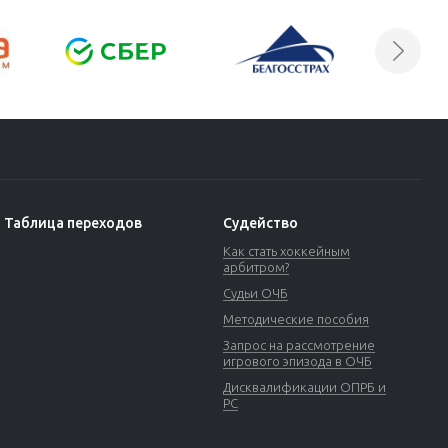
Таблица переходов
Судейство
Как стать хоккейным
арбитром?
Судьи ОЧБ
Методические пособия
Запрос на рассмотрение
игрового эпизода в ОЧБ
Дисквалификации ОПРБ и
РС