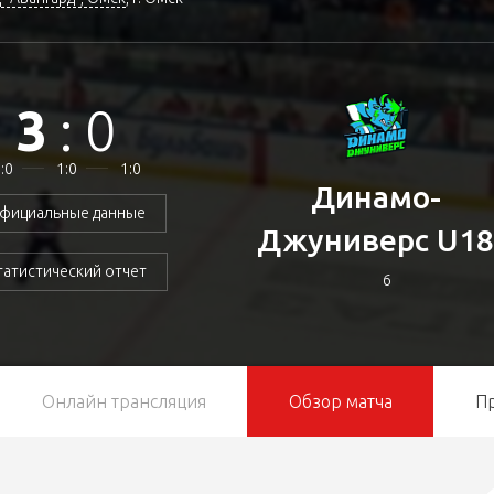
3
:
0
:0
1:0
1:0
Динамо-
фициальные данные
Джуниверс U1
татистический отчет
6
Онлайн трансляция
Обзор матча
П