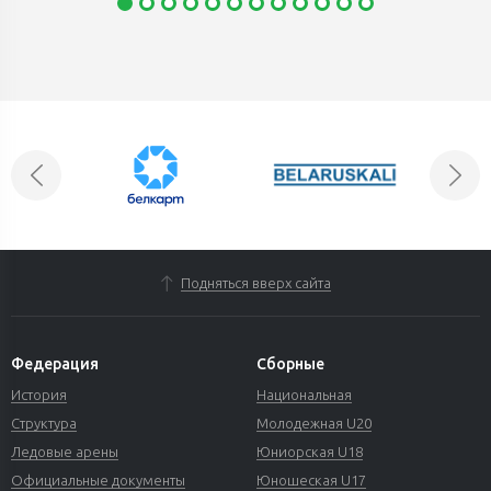
Подняться вверх сайта
Федерация
Сборные
История
Национальная
Структура
Молодежная U20
Ледовые арены
Юниорская U18
Официальные документы
Юношеская U17