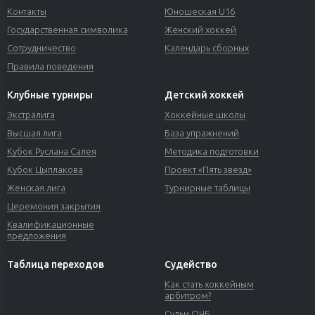
Контакты
Юношеская U16
Государственная символика
Женский хоккей
Сотрудничество
Календарь сборных
Правила поведения
Клубные турниры
Детский хоккей
Экстралига
Хоккейные школы
Высшая лига
База упражнений
Кубок Руслана Салея
Методика подготовки
Кубок Цыплакова
Проект «Пять звезд»
Женская лига
Турнирные таблицы
Церемония закрытия
Квалификационные
предложения
Таблица переходов
Судейство
Как стать хоккейным
арбитром?
Судьи ОЧБ