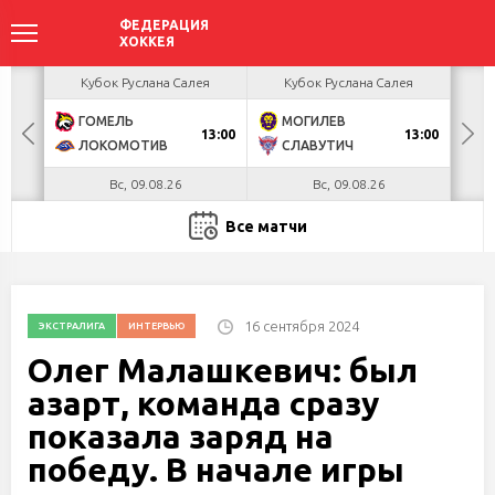
акова
Кубок Руслана Салея
Кубок Руслана Салея
К
ГОМЕЛЬ
МОГИЛЕВ
Х
БУЛ
13:00
13:00
ЛОКОМОТИВ
СЛАВУТИЧ
М
Вс, 09.08.26
Вс, 09.08.26
Все матчи
16 сентября 2024
ЭКСТРАЛИГА
ИНТЕРВЬЮ
Олег Малашкевич: был
азарт, команда сразу
показала заряд на
победу. В начале игры