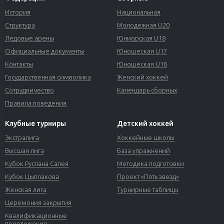
История
Национальная
Структура
Молодежная U20
Ледовые арены
Юниорская U18
Официальные документы
Юношеская U17
Контакты
Юношеская U16
Государственная символика
Женский хоккей
Сотрудничество
Календарь сборных
Правила поведения
Клубные турниры
Детский хоккей
Экстралига
Хоккейные школы
Высшая лига
База упражнений
Кубок Руслана Салея
Методика подготовки
Кубок Цыплакова
Проект «Пять звезд»
Женская лига
Турнирные таблицы
Церемония закрытия
Квалификационные
предложения