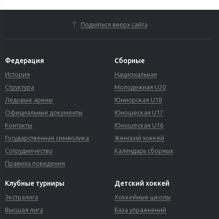
Подняться вверх сайта
Федерация
Сборные
История
Национальная
Структура
Молодежная U20
Ледовые арены
Юниорская U18
Официальные документы
Юношеская U17
Контакты
Юношеская U16
Государственная символика
Женский хоккей
Сотрудничество
Календарь сборных
Правила поведения
Клубные турниры
Детский хоккей
Экстралига
Хоккейные школы
Высшая лига
База упражнений