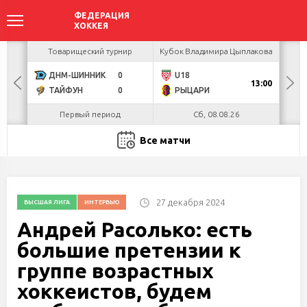
акова
Товарищеский турнир
Кубок Владимира Цыплакова
Кубо
ДНМ-ШИННИК
0
U18
БУЛ
13:00
ТАЙФУН
0
РЫЦАРИ
Л
Первый период
Сб, 08.08.26
Все матчи
27 декабря 2024
ВЫСШАЯ ЛИГА
ИНТЕРВЬЮ
Андрей Расолько: есть
большие претензии к
группе возрастных
хоккеистов, будем