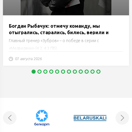
Богдан Рыбачук: отмечу команду, мы
отыгрались, старались, бились, верили и
держали структуру до последнего
Главный тренер «Зубров» – о победе в серии с
«Медведями» (4:2, 4:3 ПБ).
07 августа 2026