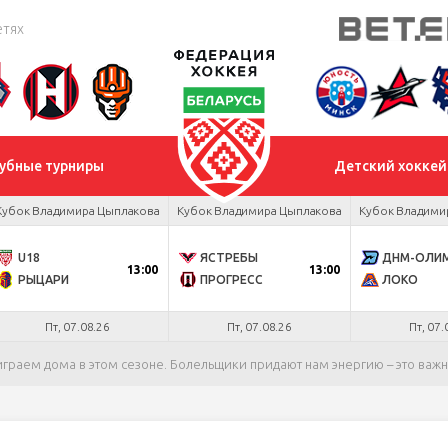
етях
убные турниры
Детский хоккей
Кубок Владимира Цыплакова
Кубок Владимира Цыплакова
Кубок Владими
U18
ЯСТРЕБЫ
13:00
13:00
РЫЦАРИ
ПРОГРЕСС
ЛОКО
Пт, 07.08.26
Пт, 07.08.26
Пт, 07.
граем дома в этом сезоне. Болельщики придают нам энергию – это важ