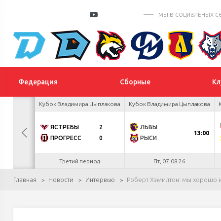
мы в социальных с
Федерация
Сборные
Кл
 турнир
Кубок Владимира Цыплакова
Кубок Владимира Цыплакова
К
3
ЯСТРЕБЫ
2
ЛЬВЫ
БУЛ
13:00
ВЕТОВ
4
ПРОГРЕСС
0
РЫСИ
.26
Третий период
Пт, 07.08.26
Главная
Новости
Интервью
Роберт Хэмилтон: мы хорошо и