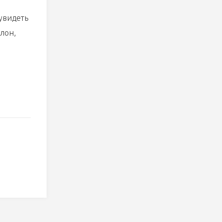
 увидеть
лон,