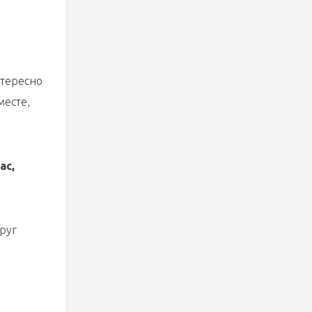
нтересно
месте,
ас,
руг