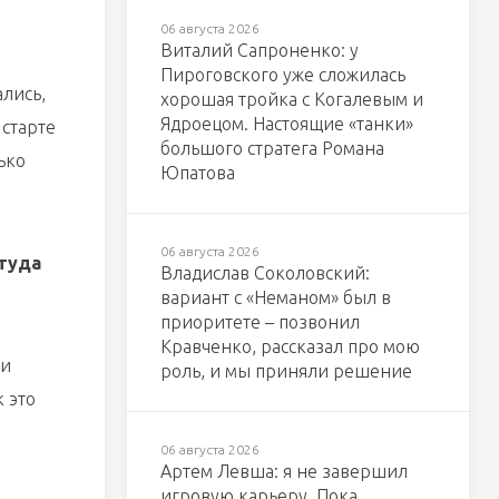
06 августа 2026
Виталий Сапроненко: у
Пироговского уже сложилась
ались,
хорошая тройка с Когалевым и
Ядроецом. Настоящие «танки»
 старте
большого стратега Романа
ько
Юпатова
06 августа 2026
ттуда
Владислав Соколовский:
вариант с «Неманом» был в
приоритете – позвонил
Кравченко, рассказал про мою
 и
роль, и мы приняли решение
 это
06 августа 2026
Артем Левша: я не завершил
игровую карьеру. Пока