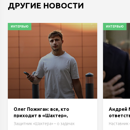
ДРУГИЕ НОВОСТИ
ИНТЕРВЬЮ
ИНТЕРВЬЮ
Олег Пожиган: все, кто
Андрей 
приходит в «Шахтер»,
ответст
понимают, что цель – кубок
этом год
Защитник «Шахтера» – о задачах
Наставник
практиче