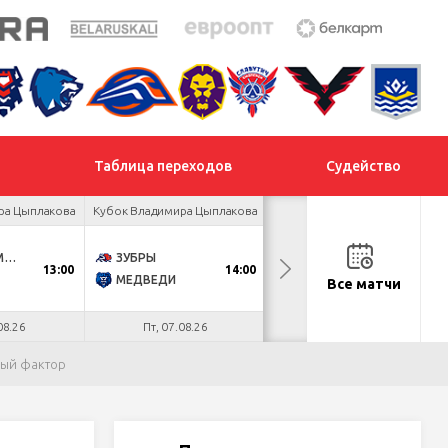
Таблица переходов
Судейство
ра Цыплакова
Кубок Владимира Цыплакова
Кубок Владимира Цыплакова
ДНМ-ОЛИМПИК
ЗУБРЫ
БЕЛСТАЛЬ
13:00
14:00
14:00
МЕДВЕДИ
НЕФТЕХИМИК
Все матчи
08.26
Пт, 07.08.26
Пт, 07.08.26
ный фактор