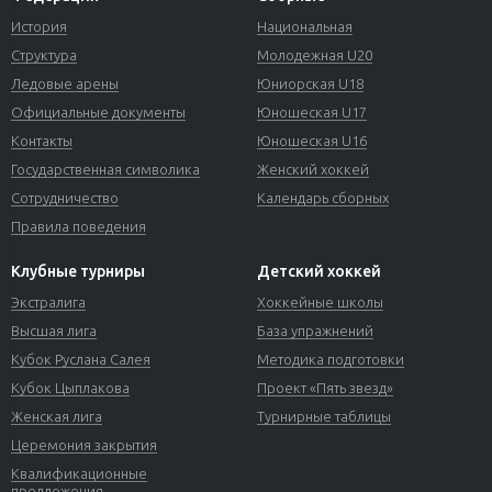
История
Национальная
Структура
Молодежная U20
Ледовые арены
Юниорская U18
Официальные документы
Юношеская U17
Контакты
Юношеская U16
Государственная символика
Женский хоккей
Сотрудничество
Календарь сборных
Правила поведения
Клубные турниры
Детский хоккей
Экстралига
Хоккейные школы
Высшая лига
База упражнений
Кубок Руслана Салея
Методика подготовки
Кубок Цыплакова
Проект «Пять звезд»
Женская лига
Турнирные таблицы
Церемония закрытия
Квалификационные
предложения