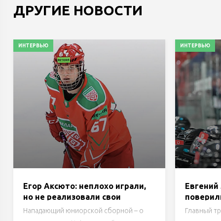
ДРУГИЕ НОВОСТИ
ИНТЕРВЬЮ
ИНТЕРВЬЮ
Егор Аксюто: неплохо играли,
Евгений
но не реализовали свои
поверил
моменты, а соперник
Нападающий юниорской сборной – о
Главный т
реализовал