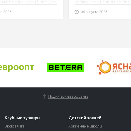
 матч с «Крыльями Советов»
Беларуси – о первом матче с
реализация
«Рыцарями» (2:3, 0-1 в серии).
та 2026
06 августа 2026
Подняться вверх сайта
Клубные турниры
Детский хоккей
Экстралига
Хоккейные школы