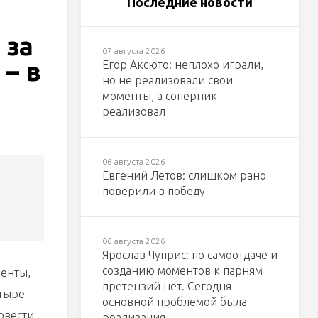
Последние новости
 за
07 августа 2026
 – в
Егор Аксюто: неплохо играли,
но не реализовали свои
моменты, а соперник
реализовал
06 августа 2026
Евгений Летов: слишком рано
поверили в победу
06 августа 2026
Ярослав Чуприс: по самоотдаче и
созданию моментов к парням
менты,
претензий нет. Сегодня
етыре
основной проблемой была
овести
реализация