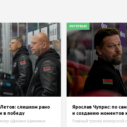
ИНТЕРВЬЮ
 Летов: слишком рано
Ярослав Чуприс: по са
и в победу
и созданию моментов 
претензий нет. Сегодн
ренер «Динамо-Шинника»
Главный тренер юниорской 
основной проблемой 