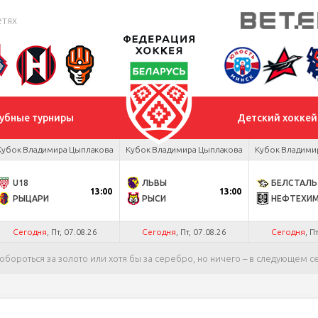
етях
убные турниры
Детский хоккей
Кубок Владимира Цыплакова
Кубок Владимира Цыплакова
Кубок Владими
U18
ЛЬВЫ
БЕЛСТАЛЬ
13:00
13:00
РЫЦАРИ
РЫСИ
НЕФТЕХИ
Сегодня
, Пт, 07.08.26
Сегодня
, Пт, 07.08.26
Сегодня
, П
обороться за золото или хотя бы за серебро, но ничего – в следующем 