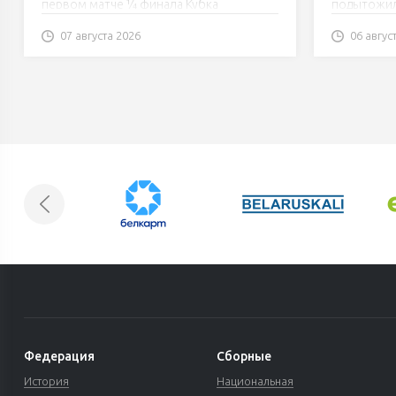
первом матче ¼ финала Кубка
подытожил
Цыплакова, где его команда уступила
(3:4 ПБ).
07 августа 2026
06 авгус
«Рыцарям».
Федерация
Сборные
История
Национальная