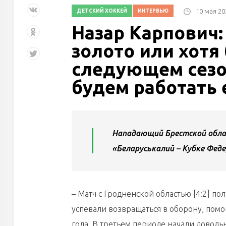
10 мая 20
ДЕТСКИЙ ХОККЕЙ
ИНТЕРВЬЮ
Назар Карпович:
золото или хотя 
следующем сезо
будем работать
Нападающий Брестской обла
«Беларуськалий – Кубке Феде
– Матч с Гродненской областью [4:2] п
успевали возвращаться в оборону, помо
гола. В третьем периоде начали доволь