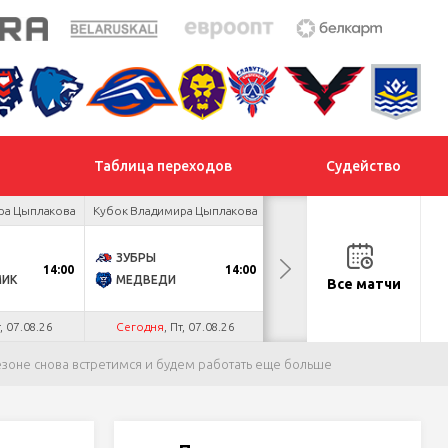
Таблица переходов
Судейство
ра Цыплакова
Кубок Владимира Цыплакова
Товарищеский турнир
ЗУБРЫ
ДНМ-ШИННИК
14:00
14:00
18:00
МИК
МЕДВЕДИ
ТАЙФУН
Все матчи
т, 07.08.26
Сегодня
, Пт, 07.08.26
Сегодня
, Пт, 07.08.26
сезоне снова встретимся и будем работать еще больше