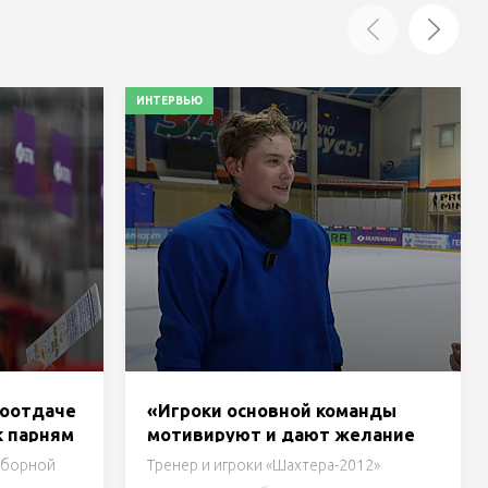
ИНТЕРВЬЮ
моотдаче
«Игроки основной команды
к парням
мотивируют и дают желание
я
регулярно ходить на
сборной
Тренер и игроки «Шахтера-2012»
была
тренировки и усердно