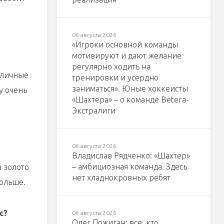
06 августа 2026
«Игроки основной команды
мотивируют и дают желание
регулярно ходить на
отличные
тренировки и усердно
заниматься». Юные хоккеисты
у очень
«Шахтера» – о команде Betera-
Экстралиги
06 августа 2026
Владислав Рядченко: «Шахтер»
– амбициозная команда. Здесь
а золото
нет хладнокровных ребят
больше.
с?
06 августа 2026
Олег Пожиган: все, кто