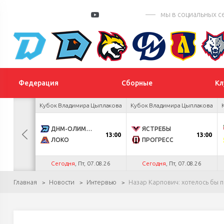
мы в социальных с
Федерация
Сборные
Кл
 Цыплакова
Кубок Владимира Цыплакова
Кубок Владимира Цыплакова
3
ДНМ-ОЛИМПИК
ЯСТРЕБЫ
13:00
13:00
1
ЛОКО
ПРОГРЕСС
.26
Сегодня
, Пт, 07.08.26
Сегодня
, Пт, 07.08.26
Главная
Новости
Интервью
Назар Карпович: хотелось бы п