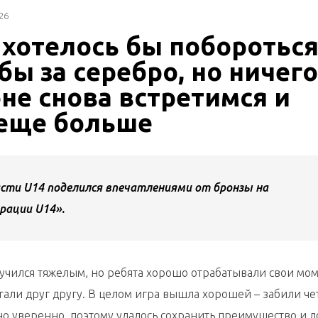
26
 хотелось бы побороться
бы за серебро, но ничего
не снова встретимся и
 еще больше
сти U14 поделился впечатлениями от бронзы на
рации U14».
олучился тяжелым, но ребята хорошо отрабатывали свои мо
гали друг другу. В целом игра вышла хорошей – забили ч
но уверенно, поэтому удалось сохранить преимущество и д