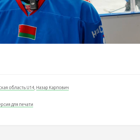
ская область U14
,
Назар Карпович
ерсия для печати