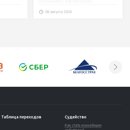
рассказали о работе школы.
заниматься». Юные хоккеисты
«Шахтера» – о команде Betera-
06 августа 2026
Экстралиги
Таблица переходов
Судейство
Как стать хоккейным
арбитром?