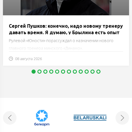
Сергей Пушков: конечно, надо новому тренеру
давать время. Я думаю, у Брылина есть опыт
работы, он понимает, что будет делать
Рулевой «Юности» порассуждал о назначении нового
главного тренера минского «Динамо».
08 августа 2026