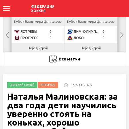
ир
Кубок Владимира Цыплакова
Кубок Владимира Цыплакова
Кубо
ЯСТРЕБЫ
0
ДНМ-ОЛИМПИК
0
U
ПРОГРЕСС
0
ЛОКО
0
Р
Перед игрой
Перед игрой
Все матчи
15 мая 2026
ДЕТСКИЙ ХОККЕЙ
ИНТЕРВЬЮ
Наталья Малиновская: за
два года дети научились
уверенно стоять на
коньках, хорошо