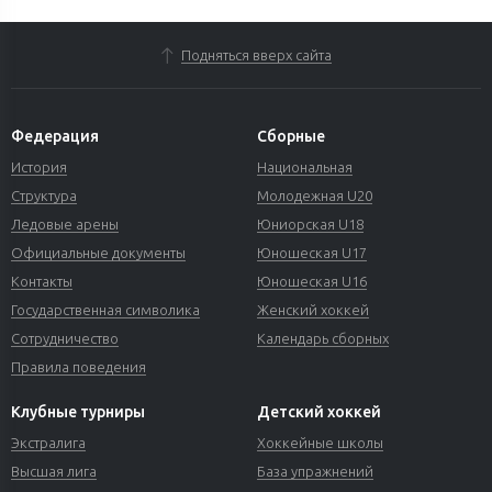
Подняться вверх сайта
Федерация
Сборные
История
Национальная
Структура
Молодежная U20
Ледовые арены
Юниорская U18
Официальные документы
Юношеская U17
Контакты
Юношеская U16
Государственная символика
Женский хоккей
Сотрудничество
Календарь сборных
Правила поведения
Клубные турниры
Детский хоккей
Экстралига
Хоккейные школы
Высшая лига
База упражнений