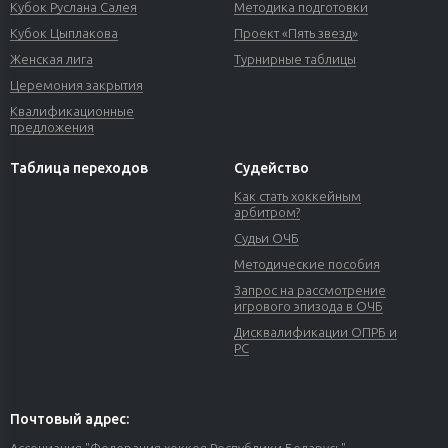
Кубок Руслана Салея
Методика подготовки
Кубок Цыплакова
Проект «Пять звезд»
Женская лига
Турнирные таблицы
Церемония закрытия
Квалификационные
предложения
Таблица переходов
Судейство
Как стать хоккейным
арбитром?
Судьи ОЧБ
Методические пособия
Запрос на рассмотрение
игрового эпизода в ОЧБ
Дисквалификации ОПРБ и
РС
Почтовый адрес:
Ассоциация "Федерация хоккея Республики Беларусь"