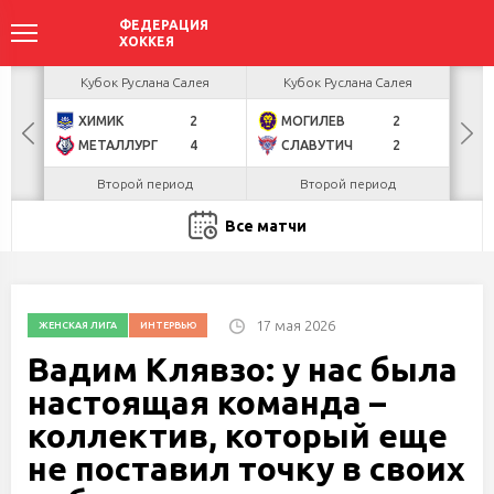
акова
Кубок Руслана Салея
Кубок Руслана Салея
К
ХИМИК
2
МОГИЛЕВ
2
Г
БУЛ
МЕТАЛЛУРГ
4
СЛАВУТИЧ
2
Л
Второй период
Второй период
Все матчи
17 мая 2026
ЖЕНСКАЯ ЛИГА
ИНТЕРВЬЮ
Вадим Клявзо: у нас была
настоящая команда –
коллектив, который еще
не поставил точку в своих