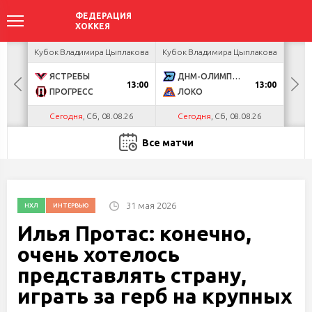
ир
Кубок Владимира Цыплакова
Кубок Владимира Цыплакова
Кубо
ЯСТРЕБЫ
ДНМ-ОЛИМПИК
U
13:00
13:00
ПРОГРЕСС
ЛОКО
Р
Сегодня
, Сб, 08.08.26
Сегодня
, Сб, 08.08.26
С
Все матчи
31 мая 2026
НХЛ
ИНТЕРВЬЮ
Илья Протас: конечно,
очень хотелось
представлять страну,
играть за герб на крупных