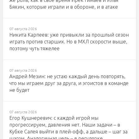
же роль, как в свое время Ирек Гимаев и Илья
Бякин, которые играли и в обороне, и в атаке
07 августа 2026
Никита Карпеев: уже привыкли за прошлый сезон
играть против старших. Но в МХЛ скорости выше,
поэтому чуть тяжелее
07 августа 2026
Андрей Мезин: не устаю каждый день повторять,
что мы играем друг за друга, и эгоистов в команде
не будет
07 августа 2026
Егор Кушнеревич: с каждой игрой мы
прогрессируем, давления нет. Наши задачи – в
Кубке Салея выйти в плей-офф, а дальше – шаг за
шагом. Аналогичная цель – в регулярке