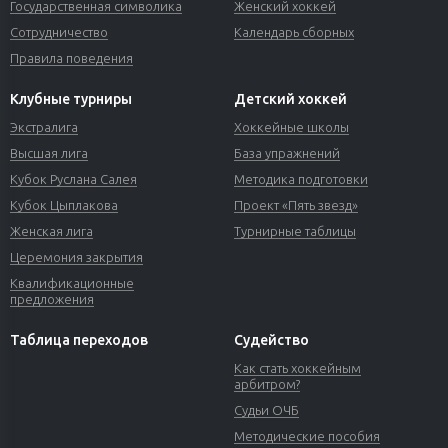
Государственная символика
Женский хоккей
Сотрудничество
Календарь сборных
Правила поведения
Клубные турниры
Детский хоккей
Экстралига
Хоккейные школы
Высшая лига
База упражнений
Кубок Руслана Салея
Методика подготовки
Кубок Цыплакова
Проект «Пять звезд»
Женская лига
Турнирные таблицы
Церемония закрытия
Квалификационные
предложения
Таблица переходов
Судейство
Как стать хоккейным
арбитром?
Судьи ОЧБ
Методические пособия