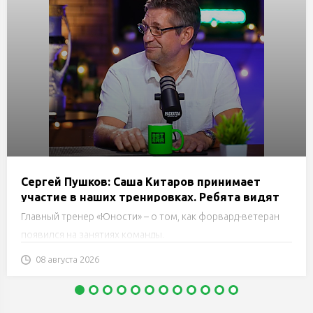
Сергей Пушков: Саша Китаров принимает
участие в наших тренировках. Ребята видят
это и понимают, как нужно трудиться
Главный тренер «Юности» – о том, как форвард-ветеран
появился на занятиях команды.
08 августа 2026