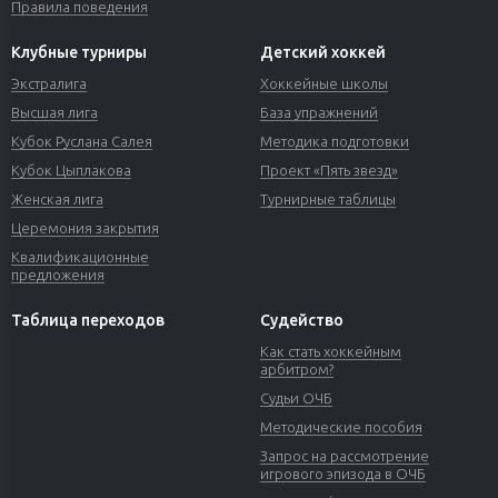
Правила поведения
Клубные турниры
Детский хоккей
Экстралига
Хоккейные школы
Высшая лига
База упражнений
Кубок Руслана Салея
Методика подготовки
Кубок Цыплакова
Проект «Пять звезд»
Женская лига
Турнирные таблицы
Церемония закрытия
Квалификационные
предложения
Таблица переходов
Судейство
Как стать хоккейным
арбитром?
Судьи ОЧБ
Методические пособия
Запрос на рассмотрение
игрового эпизода в ОЧБ