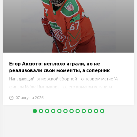
Егор Аксюто: неплохо играли, но не
реализовали свои моменты, а соперник
реализовал
Нападающий юниорской сборной – о первом матче ¼
финала Кубка Цыплакова, где его команда уступила
«Рыцарям».
07 августа 2026