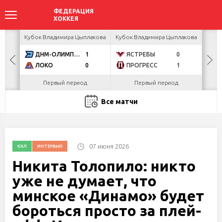
акова
Кубок Владимира Цыплакова
Кубок Владимира Цыплакова
Кубо
ДНМ-ОЛИМПИК
1
ЯСТРЕБЫ
0
U
ЛОКО
0
ПРОГРЕСС
1
Р
Первый период
Первый период
Все матчи
07 июня 2026
КХЛ
ИНТЕРВЬЮ
Никита Толопило: никто
уже не думает, что
минское «Динамо» будет
бороться просто за плей-