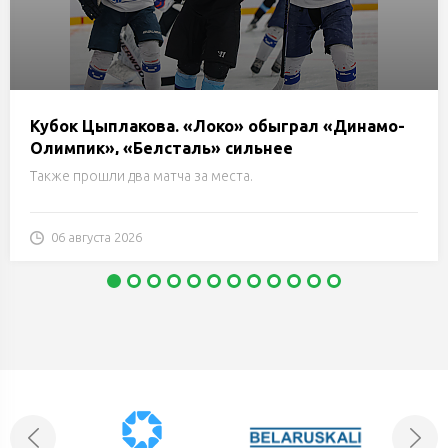
Кубок Цыплакова. «Локо» обыграл «Динамо-
Олимпик», «Белсталь» сильнее
«Нефтехимика» и еще два матча 1/4 финала
Также прошли два матча за места.
06 августа 2026