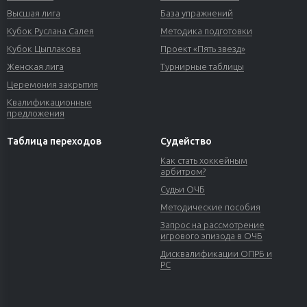
Высшая лига
База упражнений
Кубок Руслана Салея
Методика подготовки
Кубок Цыплакова
Проект «Пять звезд»
Женская лига
Турнирные таблицы
Церемония закрытия
Квалификационные
предложения
Таблица переходов
Судейство
Как стать хоккейным
арбитром?
Судьи ОЧБ
Методические пособия
Запрос на рассмотрение
игрового эпизода в ОЧБ
Дисквалификации ОПРБ и
РС