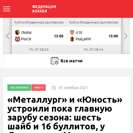
акова
Кубок Владимира Цыплакова
Кубок Владимира Цыплакова
Кубо
ЛЬВЫ
U18
Я
13:00
13:00
РЫСИ
РЫЦАРИ
П
Пт, 07.08.26
Пт, 07.08.26
Все матчи
01 октября 2021
ЭКСТРАЛИГА
МАТЧ
«Металлург» и «Юность»
устроили пока главную
зарубу сезона: шесть
шайб и 16 буллитов, у