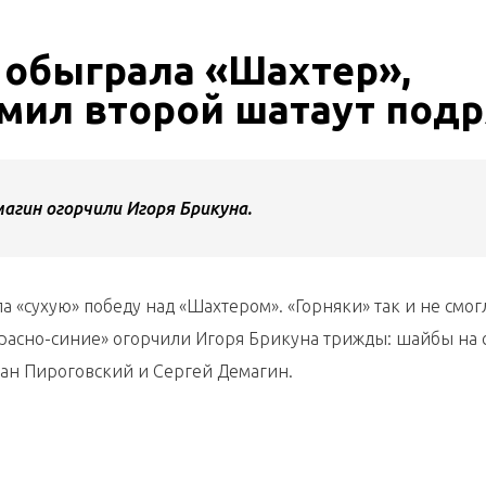
 обыграла «Шахтер»,
мил второй шатаут под
агин огорчили Игоря Брикуна.
а «сухую» победу над «Шахтером». «Горняки» так и не смог
красно-синие» огорчили Игоря Брикуна трижды: шайбы на 
ман Пироговский и Сергей Демагин.