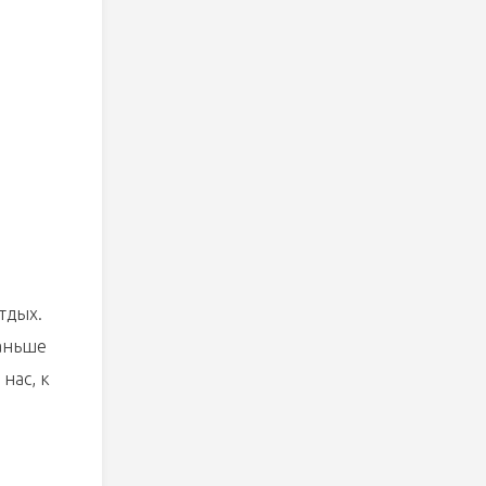
тдых.
раньше
нас, к