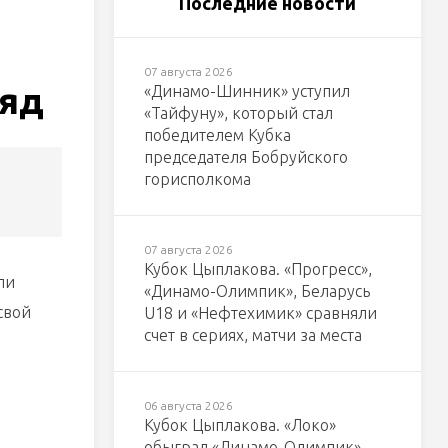
Последние новости
07 августа 2026
ряд
«Динамо-Шинник» уступил
«Тайфуну», который стал
победителем Кубка
председателя Бобруйского
горисполкома
07 августа 2026
Кубок Цыплакова. «Прогресс»,
ли
«Динамо-Олимпик», Беларусь
свой
U18 и «Нефтехимик» сравняли
счет в сериях, матчи за места
06 августа 2026
Кубок Цыплакова. «Локо»
обыграл «Динамо-Олимпик»,