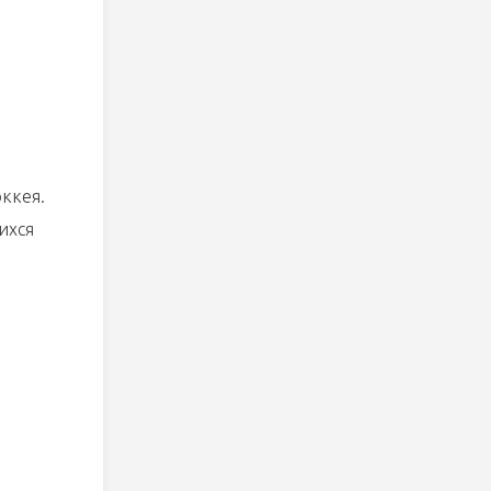
оккея.
ихся