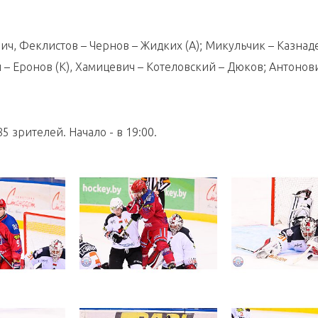
ич, Феклистов – Чернов – Жидких (А); Микульчик – Казнаде
 – Еронов (К), Хамицевич – Котеловский – Дюков; Антонов
 зрителей. Начало - в 19:00.