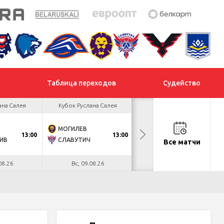
Таблица переходов
Судейство
ана Салея
Кубок Руслана Салея
Кубок Руслана Салея
МОГИЛЕВ
ХИМИК
13:00
13:00
13:00
ИВ
СЛАВУТИЧ
МЕТАЛЛУРГ
Все матчи
08.26
Вс, 09.08.26
Вс, 09.08.26