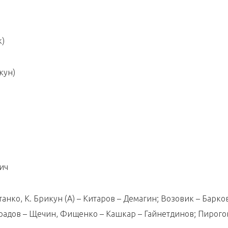
к)
кун)
ич
танко, К. Брикун (А) – Китаров – Демагин; Возовик – Барко
градов – Щечин, Фищенко – Кашкар – Гайнетдинов; Пирого