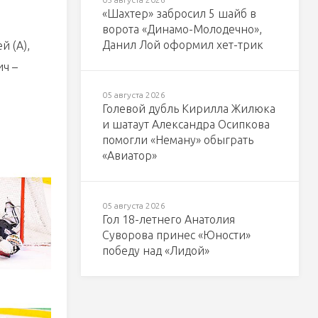
«Шахтер» забросил 5 шайб в
ворота «Динамо-Молодечно»,
Данил Лой оформил хет-трик
й (А),
ич –
05 августа 2026
Голевой дубль Кирилла Жилюка
и шатаут Александра Осипкова
помогли «Неману» обыграть
«Авиатор»
05 августа 2026
Гол 18-летнего Анатолия
Суворова принес «Юности»
победу над «Лидой»