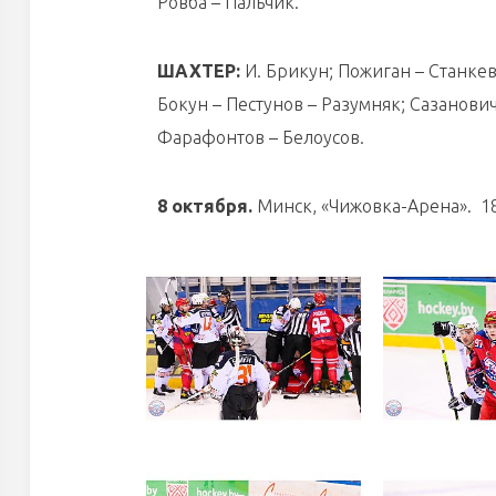
Ровба – Пальчик.
ШАХТЕР:
И. Брикун; Пожиган – Станкев
Бокун – Пестунов – Разумняк; Сазанович
Фарафонтов – Белоусов.
8 октября.
Минск, «Чижовка-Арена». 185