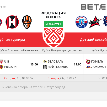
етях
убные турниры
Детский хоккей
Кубок Владимира Цыплакова
Кубок Владимира Цыплакова
Кубок Русл
U18
БЕЛСТАЛЬ
ГОМЕЛЬ
13:00
14:00
РЫЦАРИ
НЕФТЕХИМИК
ЛОКОМОТ
Сегодня
, Сб, 08.08.26
Сегодня
, Сб, 08.08.26
Вс, 09.
, Зиновенко оформил второй шатаут подряд