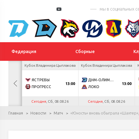
мы в социальных с
Федерация
Сборные
Кл
 турнир
Кубок Владимира Цыплакова
Кубок Владимира Цыплакова
К
0
ЯСТРЕБЫ
ДНМ-ОЛИМПИК
13:00
13:00
4
ПРОГРЕСС
ЛОКО
.26
Сегодня
, Сб, 08.08.26
Сегодня
, Сб, 08.08.26
Главная
Новости
Матч
«Юность» вновь обыграла «Шахтер»