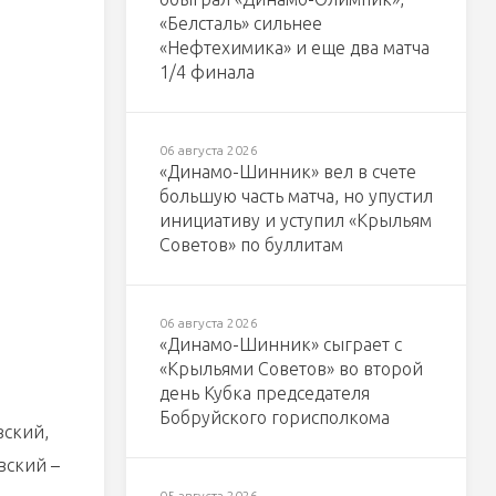
«Белсталь» сильнее
«Нефтехимика» и еще два матча
1/4 финала
06 августа 2026
«Динамо-Шинник» вел в счете
большую часть матча, но упустил
инициативу и уступил «Крыльям
Советов» по буллитам
06 августа 2026
«Динамо-Шинник» сыграет с
«Крыльями Советов» во второй
день Кубка председателя
Бобруйского горисполкома
вский,
вский –
05 августа 2026