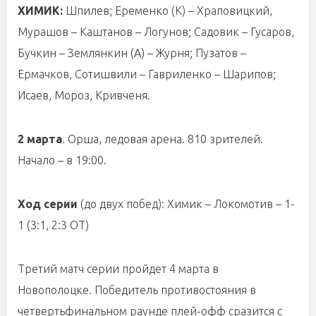
ХИМИК:
Шпил
е
в; Ер
е
менко (К) – Храповицкий,
Мурашов – Каштанов –
Логунов; Садовик – Гусаров,
Бучкин – Землянкин (А) – Журня; Пузатов –
Ермачков, Сотишвили – Гавриленко – Шарипов;
Исаев, Мороз, Кривченя.
2
марта
. Орша, ледовая арена. 810 зрителей.
Начало – в 19:00.
Ход серии
(до двух побед): Химик – Локомотив – 1-
1 (3:1, 2:3 ОТ)
Третий матч серии пройдет 4 марта в
Новополоцке.
Победитель противостояния в
четвертьфинальном раунде плей-офф сразится с