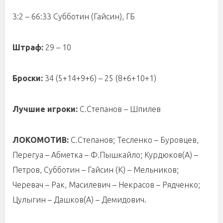
3:
2 – 66:33 Субботин (Гайсин), ГБ
Штраф:
29 – 10
Броски:
34
(5+1
4
+
9+6
) –
25
(
8
+
6+
10+1
)
Лучшие игроки:
С.Степанов – Шпилев
ЛОКОМОТИВ:
С.Степанов; Тесленко – Буровцев,
Перегуа – Абм
е
тка – Ф.Пышкайло; Курдюков(А) –
Петров, Субботин – Гайсин (К) – Мельников;
Черевач – Рак, Масилевич – Некрасов – Рядченко;
Цулыгин – Дашков(А) – Демидович.