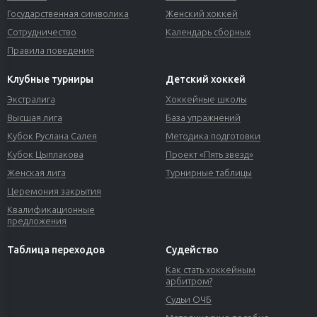
Государственная символика
Женский хоккей
Сотрудничество
Календарь сборных
Правила поведения
Клубные турниры
Детский хоккей
Экстралига
Хоккейные школы
Высшая лига
База упражнений
Кубок Руслана Салея
Методика подготовки
Кубок Цыплакова
Проект «Пять звезд»
Женская лига
Турнирные таблицы
Церемония закрытия
Квалификационные
предложения
Таблица переходов
Судейство
Как стать хоккейным
арбитром?
Судьи ОЧБ