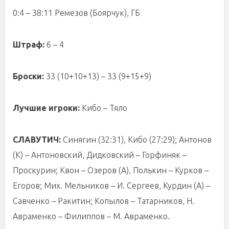
0:4 – 38:11 Ремезов (Боярчук), ГБ
Штраф:
6 – 4
Броски:
33 (10+10+13) – 33 (9+15+9)
Лучшие игроки:
Кибо – Тяло
СЛАВУТИЧ:
Синягин (32:31), Кибо (27:29); Антонов
(К) – Антоновский, Дидковский – Горфиняк –
Проскурин; Квон – Озеров (А), Полькин – Курков –
Егоров; Мих. Мельников – И. Сергеев, Курдин (А) –
Савченко – Ракитин; Копылов – Татарников, Н.
Авраменко – Филиппов – М. Авраменко.