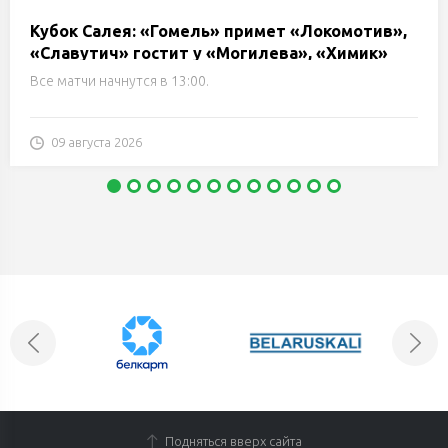
Кубок Салея: «Гомель» примет «Локомотив»,
«Славутич» гостит у «Могилева», «Химик»
сразится с «Металлургом». Трансляции и
Все матчи начнутся в 13:00.
онлайн
09 августа 2026
Подняться вверх сайта