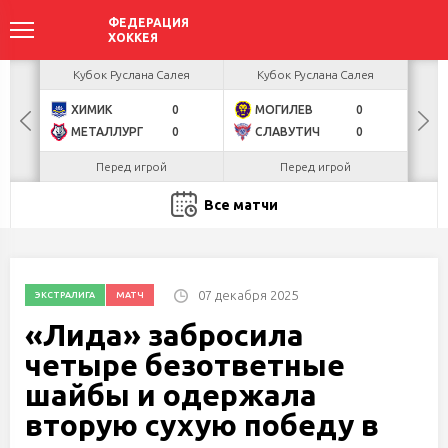
акова
Кубок Руслана Салея
Кубок Руслана Салея
К
ХИМИК
0
МОГИЛЕВ
0
Г
БУЛ
МЕТАЛЛУРГ
0
СЛАВУТИЧ
0
Л
Перед игрой
Перед игрой
Все матчи
07 декабря 2025
ЭКСТРАЛИГА
МАТЧ
«Лида» забросила
четыре безответные
шайбы и одержала
вторую сухую победу в