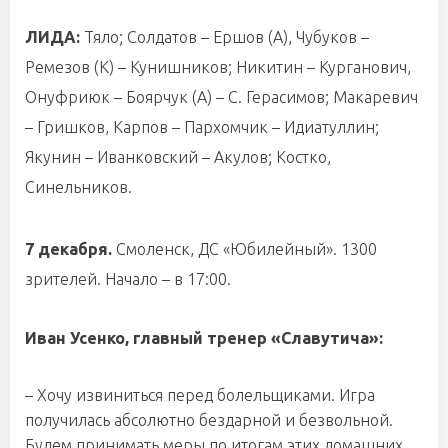
ЛИДА:
Тяло; Солдатов – Ершов (А), Чубуков –
Ремезов (К) – Кунишников; Никитин – Курганович,
Онуфриюк – Боярчук (А) – С. Герасимов; Макаревич
– Гришков, Карпов – Пархомчик – Идиатуллин;
Якунин – Иванковский – Акулов; Костко,
Синельников.
7 декабря.
Смоленск, ДС «Юбилейный». 1300
зрителей. Начало – в 17:00.
Иван Усенко, главный тренер «Славутича»:
– Хочу извиниться перед болельщиками. Игра
получилась абсолютно бездарной и безвольной.
Будем принимать меры по итогам этих домашних