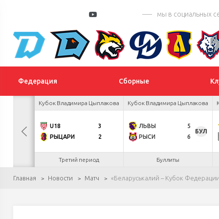
мы в социальных с
Федерация
Сборные
Кл
 Цыплакова
Кубок Владимира Цыплакова
Кубок Владимира Цыплакова
ПИК
5
U18
3
ЛЬВЫ
5
БУЛ
3
РЫЦАРИ
2
РЫСИ
6
.26
Третий период
Буллиты
Главная
Новости
Матч
«Беларуськалий – Кубок Федерации 