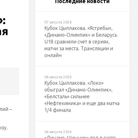
Последние новости
:
07 августа 2026
ая
Кубок Цыплакова. «Ястребы»,
«Динамо-Олимпик» и Беларусь
U18 сравняли счет в сериях,
матчи за места. Трансляции и
онлайн
06 августа 2026
Кубок Цыплакова. «Локо»
обыграл «Динамо-Олимпик»,
«Белсталь» сильнее
«Нефтехимика» и еще два матча
лий –
1/4 финала
нзу.
06 августа 2026
«Динамо-Шинник» вел в счете