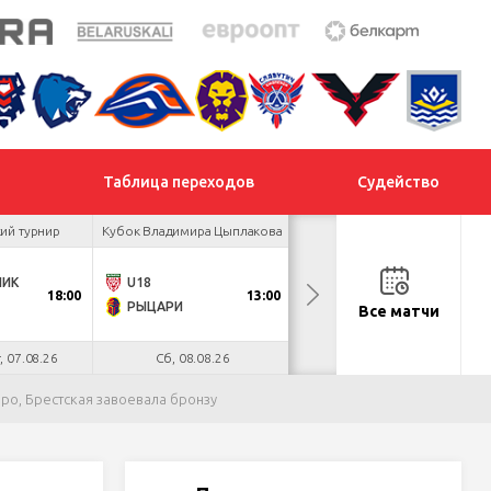
Таблица переходов
Судейство
ий турнир
Кубок Владимира Цыплакова
Кубок Владимира Цыплакова
НИК
U18
ДНМ-ОЛИМПИК
18:00
13:00
13:00
РЫЦАРИ
ЛОКО
Все матчи
т, 07.08.26
Сб, 08.08.26
Сб, 08.08.26
ро, Брестская завоевала бронзу