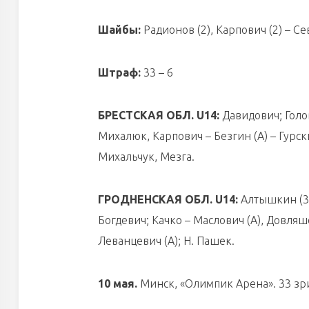
Шайбы:
Радионов (2), Карпович (2) – Се
Штраф:
33 – 6
БРЕСТСКАЯ ОБЛ. U14:
Давидович; Голо
Михалюк, Карпович – Безгин (А) – Гурск
Михальчук, Мезга.
ГРОДНЕНСКАЯ ОБЛ. U14:
Алтышкин (33
Богдевич; Качко – Маслович (А), Довляше
Леванцевич (А); Н. Пашек.
10 мая.
Минск, «Олимпик Арена». 33 зрит