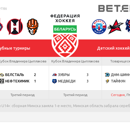
етях
убные турниры
Детский хоккей
Кубок Владимира Цыплакова
Кубок Владимира Цыплакова
Товарищеск
БЕЛСТАЛЬ
2
ЗУБРЫ
3
ДНМ-ШИН
НЕФТЕХИМИК
1
МЕДВЕДИ
3
ТАЙФУН
Третий период
Третий период
Сегодня
, П
U14»: сборная Минска заняла 1-е место, Минская область забрала сереб