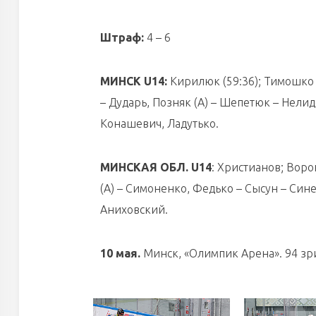
Штраф:
4 – 6
МИНСК U14:
Кирилюк (59:36); Тимошко –
– Дударь, Позняк (А) – Шепетюк – Нели
Конашевич, Ладутько.
МИНСКАЯ ОБЛ. U14
: Христианов; Воро
(А) – Симоненко, Федько – Сысун – Син
Аниховский.
10 мая.
Минск, «Олимпик Арена». 94 зрит