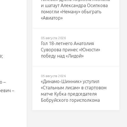
и шатаут Александра Осипкова
помогли «Неману» обыграть
«Авиатор»
05 августа 2026
Гол 18-летнего Анатолия
Суворова принес «Юности»
в;
победу над «Лидой»
05 августа 2026
«Динамо-Шинник» уступил
о –
«Стальным лисам» в стартовом
ревич –
матче Кубка председателя
Бобруйского горисполкома