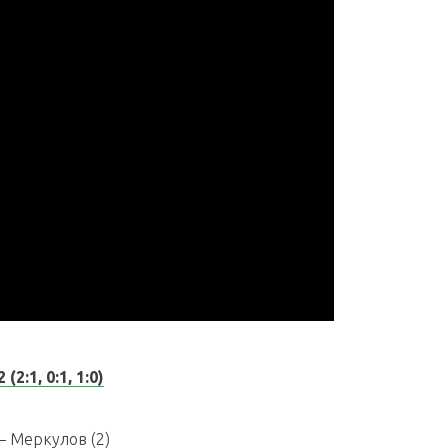
2:1, 0:1, 1:0)
– Меркулов (2)