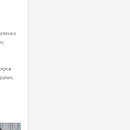
копенко
н;
Киров
рапич,