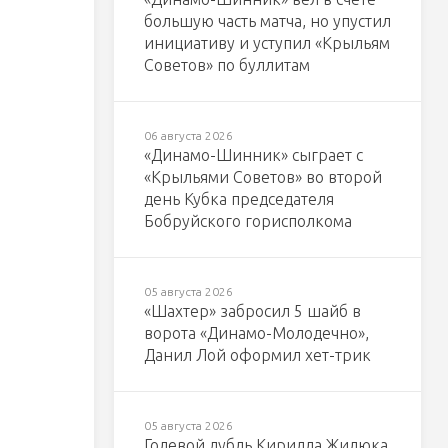
большую часть матча, но упустил
инициативу и уступил «Крыльям
Советов» по буллитам
06 августа 2026
«Динамо-Шинник» сыграет с
«Крыльями Советов» во второй
день Кубка председателя
Бобруйского горисполкома
05 августа 2026
«Шахтер» забросил 5 шайб в
ворота «Динамо-Молодечно»,
Данил Лой оформил хет-трик
05 августа 2026
Голевой дубль Кирилла Жилюка