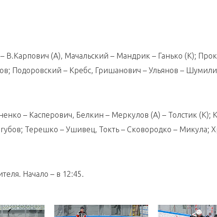
 В.Карпович (А), Мачальский – Мандрик – Ганько (К); Про
дов; Подоровский – Кребс, Гришанович – Ульянов – Шумили
ненко – Касперович, Белкин – Меркулов (А) – Толстик (К); 
егубов; Терешко – Ушивец, Токть – Сковородко – Микула; Х
еля. Начало – в 12:45.