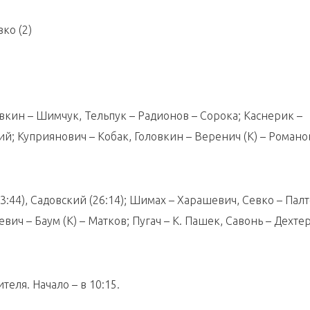
вко (2)
вкин – Шимчук, Тельпук – Радионов – Сорока; Каснерик –
ий; Куприянович – Кобак, Головкин – Веренич (К) – Романо
:44), Садовский (26:14); Шимах – Харашевич, Севко – Палт
вич – Баум (К) – Матков; Пугач – К. Пашек, Савонь – Дехте
еля. Начало – в 10:15.