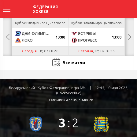
акова
Кубок Владимира Цыплакова
Кубок Владимира Цыплакова
Кубо
ДНМ-ОЛИМПИК
ЯСТРЕБЫ
U
13:00
13:00
ЛОКО
ПРОГРЕСС
Р
Сегодня
, Пт, 07.08.26
Сегодня
, Пт, 07.08.26
С
Все матчи
Беларуськалий - Кубок Федерации, игра №4
|
12:45, 10 мая 2026,
(Воскресенье)
Олимпик Арена
, г. Минск
3
:
2