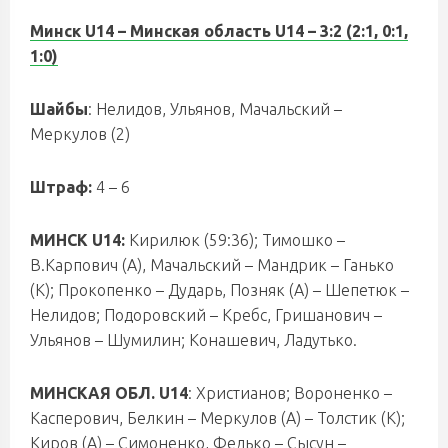
Минск U14 – Минская область U14 – 3:2 (2:1, 0:1,
1:0)
Шайбы
: Нелидов, Ульянов, Мачальский –
Меркулов (2)
Штраф:
4 – 6
МИНСК U14:
Кирилюк (59:36); Тимошко –
В.Карпович (А), Мачальский – Мандрик – Ганько
(К); Прокопенко – Дударь, Позняк (А) – Шепетюк –
Нелидов; Подоровский – Кребс, Гришанович –
Ульянов – Шумилин; Конашевич, Ладутько.
МИНСКАЯ ОБЛ. U14
: Христианов; Вороненко –
Касперович, Белкин – Меркулов (А) – Толстик (К);
Киров (А) – Симоненко, Федько – Сысун –