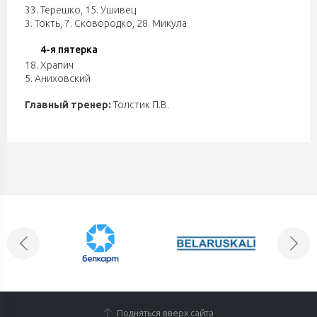
33. Терешко
,
15. Ушивец
3. Токть
,
7. Сковородко
,
28. Микула
4-я пятерка
18. Храпич
5. Аниховский
Главный тренер:
Толстик П.В.
Подняться вверх сайта