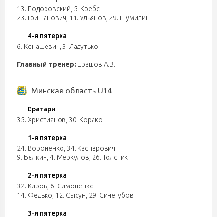
13. Подоровский
,
5. Кребс
23. Гришанович
,
11. Ульянов
,
29. Шумилин
4-я пятерка
6. Конашевич
,
3. Ладутько
Главный тренер:
Ерашов А.В.
Минская область U14
Вратари
35. Христианов
,
30. Корако
1-я пятерка
24. Вороненко
,
34. Касперович
9. Белкин
,
4. Меркулов
,
26. Толстик
2-я пятерка
32. Киров
,
6. Симоненко
14. Федько
,
12. Сысун
,
29. Синегубов
3-я пятерка