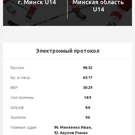
г. Минск U14
Минская область
U14
Электронный протокол
Броски
96:32
Бр. в створ
63:17
ВБР
30:29
Сил.приемы
14:9
Штраф
4:6
Зрители
94
Главные судьи
96. Михеенко Иван,
92. Акулов Роман